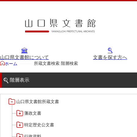
山口県文書館について
文書を探す方へ
所蔵文書検索 階層検索
ホーム
階層表示
山口県文書館所蔵文書
藩政文書
特定歴史公文書
行政資料