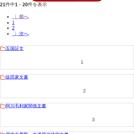
件中
－
件を表示
21
1
20
影山家文書
〈
鹿島家文書
1
2
梶山家文書
〉
鍛冶利吉文書
五国証文
片岡トミ子自作農地木札
1
堅田家文書（一般郷土伝来）
堅田家文書（山口市）
益田家文書
堅田家文書（山口市２）
2
片山家文書（阿東町）
阿川毛利家関係文書
片山家文書（下関市豊浦）
3
片山家文書（美和町）
月輪寺文書