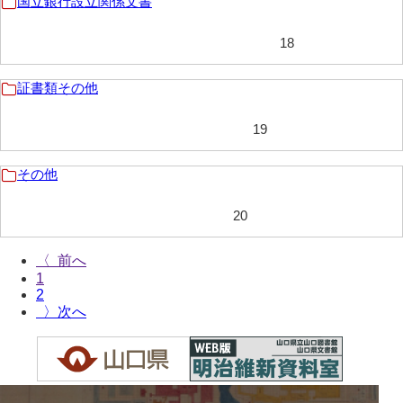
国立銀行設立関係文書
清末毛利家文書
18
口羽家文書
国司家文書
証書類その他
国光家文書
19
国守家文書
その他
国行家文書
20
熊谷家文書
熊谷家文書（山口市）
〈
1
熊野家文書（防府市）
2
〉
蔵田家文書
倉橋家文書
栗林家文書