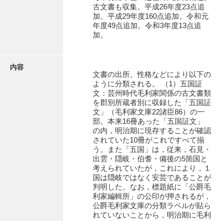
有光家文書
古文書も収集。平成26年度23点追
加。平成29年度160点追加。令和元
阿武家文書（山口市）
年度49点追加。令和3年度13点追
加。
阿武家文書（美祢市）
阿武家文書(美祢市２)
内容
文書の出所、性格などにより以下の
阿武孝太郎文書
ように分類される。 （1）五国証
文：芸州時代毛利家関係の古文書類
飯田家文書
を郡別所蔵者別に収録した「五国証
文」（毛利家文庫22諸臣86）の一
飯田家文書（福岡県）
部。本来16冊あった「五国証文」
の内，明治期に現存することが確認
池田家文書
されていた10冊がこれですべて揃
う。また「五国」は，従来，石見・
池田邦夫所蔵文書
出雲・隠岐・伯耆・備後の5箇国と
考えられていたが，これにより，１
石井丈若撮影写真
国は隠岐ではなく安芸であることが
判明した。なお，標題紙に「公爵毛
石川家文書
利家編輯所」の公印が押されるが，
公爵毛利家文庫の分類ラベルが貼ら
石川卓美文庫
れていないことから，明治期に毛利