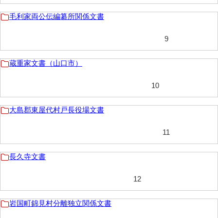
兼田家文書
毛利家両公伝編纂所関係文書
上村家文書
上矢田井手文書
9
嘉村家文書
蔵重家文書（山口市）
亀田家文書
10
賀屋家文書
大島郡東屋代村戸長役場文書
河北家文書
河崎家文書
11
河崎家文書（旧神代村）
長久寺文書
河田家文書
12
河野家文書（美祢市）
岩国町錦見村分離独立関係文書
河野英男収集資料