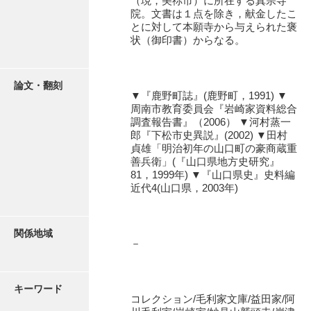
（現，美祢市）に所在する真宗寺
大中家文書
院。文書は１点を除き，献金したこ
とに対して本願寺から与えられた褒
大中家文書（神奈川県）
状（御印書）からなる。
大野毛利家文書
大村益次郎文書
論文・翻刻
▼『鹿野町誌』(鹿野町，1991) ▼
周南市教育委員会『岩崎家資料総合
大本氏収集文書
調査報告書』（2006） ▼河村蒸一
郎『下松市史異説』(2002) ▼田村
岡家文書（福栄村）
貞雄「明治初年の山口町の豪商蔵重
善兵衛」(『山口県地方史研究』
岡家文書（周南市）
81，1999年) ▼『山口県史』史料編
近代4(山口県，2003年)
岡田家文書（徳地町）
岡田家文書（萩市）
関係地域
岡田学収集史料
－
岡藤家文書
キーワード
岡本家文書（島根県）
コレクション/毛利家文庫/益田家/阿