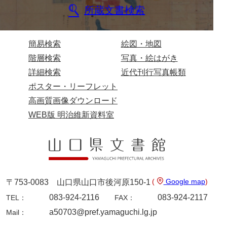
所蔵文書検索
来栖家文書
桑木正道収集史料
簡易検索
絵図・地図
桑原舳一収集史料
階層検索
写真・絵はがき
原始院文書
詳細検索
近代刊行写真帳類
ポスター・リーフレット
劔持家文書
高画質画像ダウンロード
小泉家文書
WEB版 明治維新資料室
高家文書
甲谷家文書
河内山家文書
(
Google map
)
〒753-0083 山口県山口市後河原150-1
河野家文書（山口市）
083-924-2116
083-924-2117
TEL：
FAX：
河野家文書（藤沢市）
a50703@pref.yamaguchi.lg.jp
Mail：
香原家文書