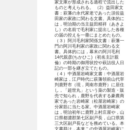
家文庫が形成される過程で流出した
石田家文書（徳山市）
ものと考えられる。 （2）益田家文
書：萩藩の永代家老であった須佐益
石田家文書（山口市）
田家の家政に関わる文書。具体的に
は，明治期の当主益田精祥（あきよ
和泉家文書
し）の名前で毛利家に提出した各種
の届の控えを一冊にまとめたもの。
市川家文書
（３）阿川毛利家関係文書：萩藩一
門の阿川毛利家の家政に関わる文
市川家文書(千葉県)
書。具体的には，幕末の阿川毛利
14代親彦(ちかひこ)（初名主計親
市原家文書
倫）の時期の御用状控や萩詰役人日
記の一部を継ぎ立てたもの。
厳島神社祭礼堅田中組水上会講文書
（４）中酒屋岩崎家文書：中酒屋岩
崎家は，江戸時代に萩藩領前山代宰
厳島神社念仏踊堅田下組流田会講文書
判鹿野市（現，周南市鹿野）に居住
し，「超世丸」という薬の製造・販
出羽家文書
売で知られ，鹿野を代表する豪農商
家であった岩崎家（松屋岩崎家）の
一宝家文書
分家筋に当たる家。中酒屋岩崎家
は，明治初年に鹿野上村庄屋や，山
伊藤家文書（須佐町）
口県都濃郡第七区副戸長，山口県第
三大区副戸長などを務めている。本
伊藤家文書（山口市）
文書群は，本来この中酒屋岩崎家に