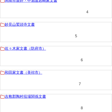
周南市鹿野・中酒屋岩崎家文書
勝間田家文書
4
桂家文書（防府市）
妙見山鷲頭寺文書
桂家文書（宇部市1）
5
桂家文書（宇部市2）
桂家文書（下関市長府）
佐々木家文書（防府市）
桂家文書（大阪市）
6
門井家文書
和田家文書（美祢市）
金津家文書
7
金谷家文書
金子家文書
吉敷郡陶村役場関係文書
兼重家文書
8