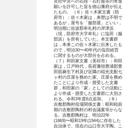
見社中宮への石段・石灯籠等の寄進
願いを許可した旨を徳山藩府が伝え
岩崎家文書（秋芳町）
たもの。 （６）佐々木家文書（防
府市）：佐々木家は，来歴は不明で
岩崎家文書（鹿野町）
あるが，屋号を「服部屋」といい，
明治期に佐波郡牟礼村の岸津浜
岩見博幸収集史料
（現，防府市大字牟礼）に塩田（服
部浜）を所有していた。本文書群
上田家文書（防府市）
は，本来この佐々木家に伝来したも
ので，明治30〜40年代の塩田経営
上田家文書（横浜市）
に関するものが大部分を占める。
（７）和田家文書（美祢市）：和田
上野竹逸文書
家は，江戸時代，長府藩領豊浦郡豊
田筋麻生下村及び近隣の稲光支配七
上松氏収集文書
ヶ村の庄屋を務めた家。庄屋を務め
たことにより作成・授受した文書
氏本家文書
群，和田家の「家」としての活動に
より作成・授受した文書群に大別さ
宇多田家文書
れる。令和3年度6点追加。 （８）
吉敷郡陶村役場関係文書：昭和戦前
内田家文書（豊中市）
期の吉敷郡陶村の村会議案等からな
る。吉敷郡陶村は、明治22年
内田家文書（防府市）
(1869)〜昭和19年(1944)に存在した
自治体で、現在の山口市大字陶。こ
内田伸採拓史料