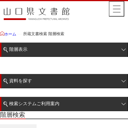
所蔵文書検索 階層検索
ホーム
階層表示
山口県文書館所蔵文書
藩政文書
資料を探す
特定歴史公文書
簡易検索
行政資料
検索システムご利用案内
諸家文書
階層検索
階層検索
検索システムの利用について
青木家文書
詳細検索
赤間家文書