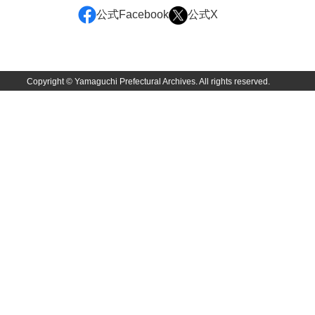
公式Facebook
公式X
兄部家文書
興隆寺文書
小嶋家文書
Copyright © Yamaguchi Prefectural Archives. All rights reserved.
御所河内大堤水子中文書
小山家文書
近藤清石文庫
雑賀家文書
斉藤家文書（山口市）
斉藤家文書（徳地町）
佐伯隆収集史料
坂田軍一文書