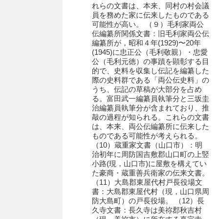
れらの文書は、本来、同村の村会議
員を務めた家に伝来したものである
内海家文書
可能性が高い。 （９）毛利家両公
伝編纂所関係文書：旧毛利家両公伝
宇野家文書
編纂所が，昭和４年(1929)〜20年
(1945)に忠正公（毛利敬親）・忠愛
馬屋原家文書
公（毛利元徳）の事蹟を顕彰する目
的で、史料を収集し伝記を編纂した
梅村明文書
際の史料群である「両公伝史料」の
うち、伝記の草稿が大部分を占め
浦家文書
る。富田武一編纂員執筆分と三坂圭
治編纂員執筆分が含まれており、推
江浪家文書
敲の過程が知られる。これらの文書
は、本来、両公伝編纂所に伝来した
惠本家文書
ものである可能性が考えられる。
（10）蔵重家文書（山口市）：明
恵良宏収集文書
治初年に周防国吉敷郡山口町の上竪
小路(現，山口市)に屋敷を構えてい
相木家文書
た豪商・蔵重善兵衛家の伝来文書。
（11）大島郡東屋代村戸長役場文
大田家文書
書：大島郡東屋代村（現，山口県周
防大島町）の戸長役場。 （12）長
大谷家文書
久寺文書：長久寺は美祢郡秋吉村