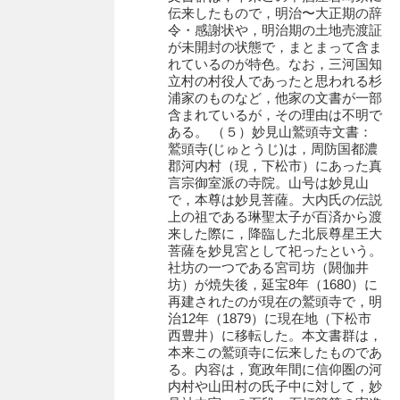
伝来したもので，明治〜大正期の辞
伊藤家文書（宇部市）
令・感謝状や，明治期の土地売渡証
が未開封の状態で，まとまって含ま
井上一親文書
れているのが特色。なお，三河国知
立村の村役人であったと思われる杉
井上家文書（宇部市）
浦家のものなど，他家の文書が一部
含まれているが，その理由は不明で
井上家文書（大和町）
ある。 （５）妙見山鷲頭寺文書：
鷲頭寺(じゅとうじ)は，周防国都濃
井上家文書（防府市）
郡河内村（現，下松市）にあった真
言宗御室派の寺院。山号は妙見山
井上家文書（徳山市）
で，本尊は妙見菩薩。大内氏の伝説
上の祖である琳聖太子が百済から渡
井上勉家文書（大和町）
来した際に，降臨した北辰尊星王大
菩薩を妙見宮として祀ったという。
井下家文書（埼玉県）
社坊の一つである宮司坊（閼伽井
坊）が焼失後，延宝8年（1680）に
井原家文書
再建されたのが現在の鷲頭寺で，明
治12年（1879）に現在地（下松市
今井家文書
西豊井）に移転した。本文書群は，
本来この鷲頭寺に伝来したものであ
今川家文書
る。内容は，寛政年間に信仰圏の河
内村や山田村の氏子中に対して，妙
入江九一文書