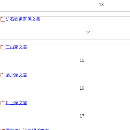
神田一・二宮関係文書
13
神本正律文書
防石鉄道関係文書
岸浩文庫
14
岸村家文書
三由家文書
木津屋家文書
木梨家文書
15
木原家文書
藤戸家文書
木部家文書
16
木村家文書
木村家文書（山口市）
川上家文書
木村一人文書
17
清川家文書