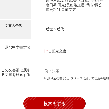
川毛利家/岩崎家/妙見山鷲頭寺/岸津
岡本家文書（周防大島町）
塩田/和田家(長府藩庄屋)/陶村/両公
伝史料/山口町商家
小川家文書
小川五郎収集史料
文書の年代
近世〜近代
尾崎家文書
尾崎家文書（防府市）
選択中文書群名
小沢家文書（阿東町）
古畑家文書
小沢太郎文書
小田家文書（山口市吉敷）
この文書群に属す
る文書を検索する
小田家文書（柳井市金屋）
※ 絞り込む場合は、スペースに続いて言葉を追
小田家文書（柳井市和田）
小田家文書（山口市下小鯖）
小野家文書