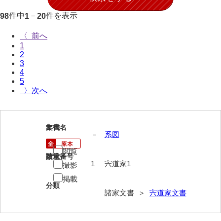
伊藤家文書（宇部市）
件中
－
件を表示
98
1
20
井上一親文書
〈
1
井上家文書（宇部市）
2
3
井上家文書（大和町）
4
5
井上家文書（防府市）
〉
井上家文書（徳山市）
井上勉家文書（大和町）
1
文書名
年代
－
系図
井下家文書（埼玉県）
閲覧
請求番号
数量
井原家文書
1
宍道家1
撮影
掲載
今井家文書
分類
諸家文書 ＞
宍道家文書
今川家文書
入江九一文書