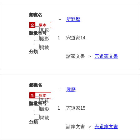
兼田家文書
上村家文書
14
文書名
年代
－
所勤歴
上矢田井手文書
閲覧
請求番号
数量
嘉村家文書
1
宍道家14
撮影
掲載
亀田家文書
分類
諸家文書 ＞
宍道家文書
賀屋家文書
河北家文書
河崎家文書
15
文書名
年代
－
履歴
河崎家文書（旧神代村）
閲覧
請求番号
数量
河田家文書
1
宍道家15
撮影
掲載
河野家文書（美祢市）
分類
諸家文書 ＞
宍道家文書
河野英男収集資料