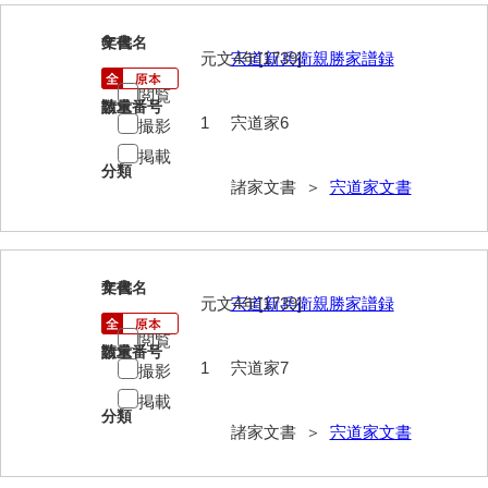
大中家文書
6
文書名
年代
大中家文書（神奈川県）
元文4年[1739]
宍道新兵衛親勝家譜録
大野毛利家文書
閲覧
請求番号
数量
1
宍道家6
撮影
大村益次郎文書
掲載
分類
大本氏収集文書
諸家文書 ＞
宍道家文書
岡家文書（福栄村）
岡家文書（周南市）
7
文書名
年代
岡田家文書（徳地町）
元文4年[1739]
宍道新兵衛親勝家譜録
岡田家文書（萩市）
閲覧
請求番号
数量
1
宍道家7
撮影
岡田学収集史料
掲載
分類
岡藤家文書
諸家文書 ＞
宍道家文書
岡本家文書（島根県）