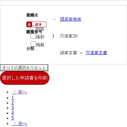
来栖家文書
20
文書名
年代
桑木正道収集史料
－
隠居差免状
閲覧
桑原舳一収集史料
請求番号
数量
1
宍道家20
撮影
原始院文書
掲載
分類
劔持家文書
諸家文書 ＞
宍道家文書
小泉家文書
高家文書
甲谷家文書
〈
河内山家文書
1
2
河野家文書（山口市）
3
4
河野家文書（藤沢市）
5
〉
香原家文書