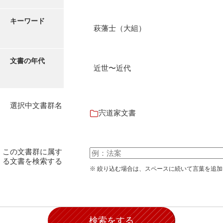
石田家文書（徳山市）
キーワード
石田家文書（山口市）
萩藩士（大組）
和泉家文書
文書の年代
市川家文書
近世〜近代
市川家文書(千葉県)
市原家文書
選択中文書群名
宍道家文書
厳島神社祭礼堅田中組水上会講文書
厳島神社念仏踊堅田下組流田会講文書
この文書群に属す
出羽家文書
る文書を検索する
※ 絞り込む場合は、スペースに続いて言葉を追
一宝家文書
伊藤家文書（須佐町）
伊藤家文書（山口市）