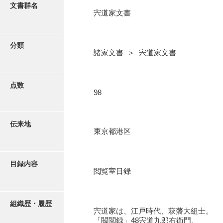
更新履歴
文書群名
宍道家文書
阿川家文書
絵図・地図
阿川毛利家文書
分類
諸家文書 ＞ 宍道家文書
朝倉家文書
写真・絵はがき
厚母家文書
点数
近代刊行写真帳類
98
阿野家文書
安部家文書
ポスター・リーフレット
伝来地
東京都港区
雨村家文書
高画質画像ダウンロード
荒瀬家文書
目録内容
荒瀬家文書（防府市）
閲覧室目録
有福家文書
組織歴・履歴
有馬家文書
宍道家は、江戸時代、萩藩大組士。
「閥閲録」48宍道九郎右衛門、