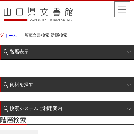
所蔵文書検索 階層検索
ホーム
階層表示
山口県文書館所蔵文書
藩政文書
資料を探す
特定歴史公文書
簡易検索
行政資料
検索システムご利用案内
諸家文書
階層検索
階層検索
検索システムの利用について
青木家文書
詳細検索
赤間家文書