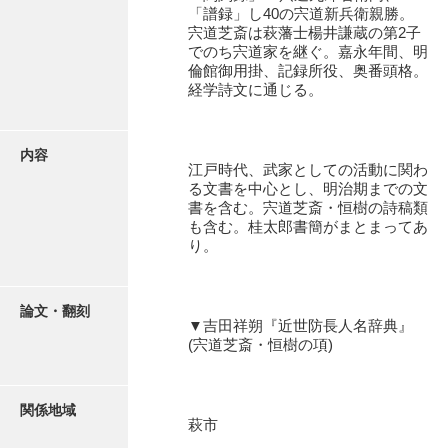
有光家文書
「譜録」し40の宍道新兵衛親勝。
宍道芝斎は萩藩士楊井謙蔵の第2子
阿武家文書（山口市）
でのち宍道家を継ぐ。嘉永年間、明
倫館御用掛、記録所役、奥番頭格。
阿武家文書（美祢市）
経学詩文に通じる。
阿武家文書(美祢市２)
内容
阿武孝太郎文書
江戸時代、武家としての活動に関わ
る文書を中心とし、明治期までの文
飯田家文書
書を含む。宍道芝斎・恒樹の詩稿類
も含む。桂太郎書簡がまとまってあ
飯田家文書（福岡県）
り。
池田家文書
池田邦夫所蔵文書
論文・翻刻
▼吉田祥朔『近世防長人名辞典』
(宍道芝斎・恒樹の項)
石井丈若撮影写真
石川家文書
関係地域
石川卓美文庫
萩市