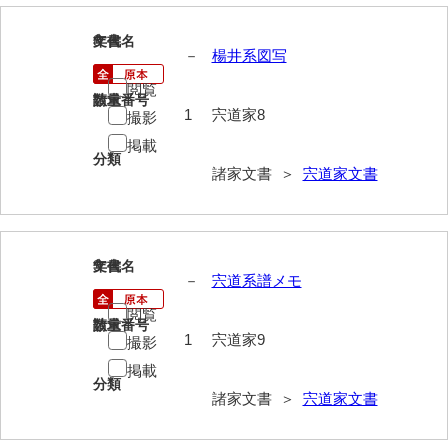
岡本家文書（周防大島町）
8
文書名
年代
小川家文書
－
楊井系図写
閲覧
小川五郎収集史料
請求番号
数量
1
宍道家8
撮影
尾崎家文書
掲載
分類
尾崎家文書（防府市）
諸家文書 ＞
宍道家文書
小沢家文書（阿東町）
小沢太郎文書
9
文書名
年代
－
宍道系譜メモ
小田家文書（山口市吉敷）
閲覧
小田家文書（柳井市金屋）
請求番号
数量
1
宍道家9
撮影
小田家文書（柳井市和田）
掲載
分類
小田家文書（山口市下小鯖）
諸家文書 ＞
宍道家文書
小野家文書