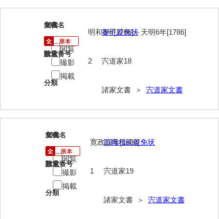
清末毛利家文書
18
文書名
年代
口羽家文書
明和3年[1766]～天明6年[1786]
養子差免状
国司家文書
閲覧
請求番号
数量
2
宍道家18
撮影
国光家文書
掲載
分類
国守家文書
諸家文書 ＞
宍道家文書
国行家文書
熊谷家文書
19
文書名
年代
熊谷家文書（山口市）
寛政12年[1800]
跡職相続差免状
熊野家文書（防府市）
閲覧
請求番号
数量
1
宍道家19
撮影
蔵田家文書
掲載
分類
倉橋家文書
諸家文書 ＞
宍道家文書
栗林家文書