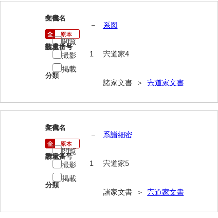
4
文書名
年代
内海家文書
－
系図
宇野家文書
閲覧
請求番号
数量
1
宍道家4
撮影
馬屋原家文書
掲載
梅村明文書
分類
諸家文書 ＞
宍道家文書
浦家文書
江浪家文書
5
文書名
年代
惠本家文書
－
系譜細密
恵良宏収集文書
閲覧
請求番号
数量
1
宍道家5
撮影
相木家文書
掲載
大田家文書
分類
諸家文書 ＞
宍道家文書
大谷家文書