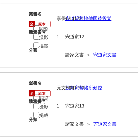
勝間田家文書
12
文書名
年代
享保6年[1721]
宍道親勝地他国後役覚
桂家文書（防府市）
閲覧
請求番号
数量
桂家文書（宇部市1）
1
宍道家12
撮影
桂家文書（宇部市2）
掲載
分類
諸家文書 ＞
宍道家文書
桂家文書（下関市長府）
桂家文書（大阪市）
門井家文書
13
文書名
年代
元文5年[1740]
親方家督諸所勤控
金津家文書
閲覧
請求番号
数量
金谷家文書
1
宍道家13
撮影
掲載
金子家文書
分類
諸家文書 ＞
宍道家文書
兼重家文書