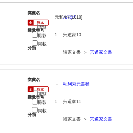
影山家文書
10
文書名
年代
元和4年[1618]
加冠状
鹿島家文書
閲覧
梶山家文書
請求番号
数量
1
宍道家10
撮影
鍛冶利吉文書
掲載
分類
諸家文書 ＞
宍道家文書
片岡トミ子自作農地木札
堅田家文書（一般郷土伝来）
堅田家文書（山口市）
11
文書名
年代
－
毛利秀元書状
堅田家文書（山口市２）
閲覧
請求番号
数量
片山家文書（阿東町）
1
宍道家11
撮影
片山家文書（下関市豊浦）
掲載
分類
諸家文書 ＞
宍道家文書
片山家文書（美和町）
月輪寺文書