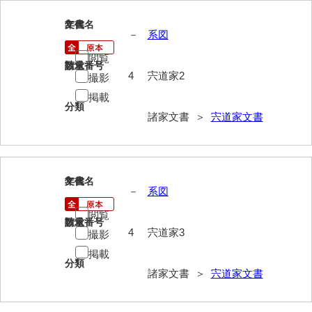
岩崎家文書（秋芳町）
2
文書名
年代
－
系図
岩崎家文書（鹿野町）
閲覧
請求番号
数量
岩見博幸収集史料
4
宍道家2
撮影
掲載
上田家文書（防府市）
分類
諸家文書 ＞
宍道家文書
上田家文書（横浜市）
上野竹逸文書
上松氏収集文書
3
文書名
年代
－
系図
氏本家文書
閲覧
請求番号
数量
4
宍道家3
宇多田家文書
撮影
掲載
内田家文書（豊中市）
分類
諸家文書 ＞
宍道家文書
内田家文書（防府市）
内田伸採拓史料