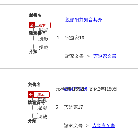
神田一・二宮関係文書
神本正律文書
16
文書名
年代
－
親類附并知音其外
岸浩文庫
閲覧
請求番号
数量
1
宍道家16
岸村家文書
撮影
掲載
木津屋家文書
分類
諸家文書 ＞
宍道家文書
木梨家文書
木原家文書
17
文書名
年代
木部家文書
元禄5年[1692]～文化2年[1805]
縁組差免状
木村家文書
閲覧
請求番号
数量
5
宍道家17
撮影
木村家文書（山口市）
掲載
木村一人文書
分類
諸家文書 ＞
宍道家文書
清川家文書