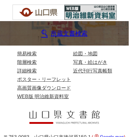
兄部家文書
興隆寺文書
所蔵文書検索
小嶋家文書
御所河内大堤水子中文書
簡易検索
絵図・地図
小山家文書
階層検索
写真・絵はがき
近藤清石文庫
詳細検索
近代刊行写真帳類
ポスター・リーフレット
雑賀家文書
高画質画像ダウンロード
斉藤家文書（山口市）
WEB版 明治維新資料室
斉藤家文書（徳地町）
佐伯隆収集史料
坂田軍一文書
(
Google map
)