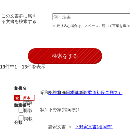
伊藤家文書（宇部市）
この文書群に属す
井上一親文書
る文書を検索する
※ 絞り込む場合は、スペースに続いて言葉を追
井上家文書（宇部市）
井上家文書（大和町）
井上家文書（防府市）
井上家文書（徳山市）
件中
－
件を表示
13
1
13
井上勉家文書（大和町）
井下家文書（埼玉県）
1
文書名
年代
昭和40年[1965]1月10日
免許状（日本講道館柔道初段ニ列ス）
井原家文書
閲覧
請求番号
数量
今井家文書
状1
下野家(福岡県)1
撮影
今川家文書
掲載
分類
諸家文書 ＞
下野家文書(福岡県)
入江九一文書