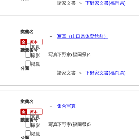
諸家文書 ＞
下野家文書(福岡県)
内海家文書
宇野家文書
4
文書名
年代
馬屋原家文書
－
写真（山口県体育館前）
閲覧
梅村明文書
請求番号
数量
写真1
下野家(福岡県)4
撮影
浦家文書
掲載
分類
江浪家文書
諸家文書 ＞
下野家文書(福岡県)
惠本家文書
恵良宏収集文書
5
文書名
年代
－
集合写真
相木家文書
閲覧
大田家文書
請求番号
数量
写真1
下野家(福岡県)5
撮影
大谷家文書
掲載
分類