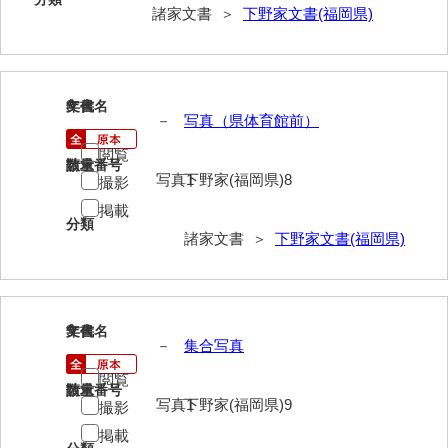
諸家文書 ＞
下野家文書(福岡県)
岡本家文書（周防大島町）
小川家文書
小川五郎収集史料
8
文書名
年代
－
写真（県体育館前）
尾崎家文書
閲覧
請求番号
数量
尾崎家文書（防府市）
写真1
下野家(福岡県)8
撮影
小沢家文書（阿東町）
掲載
分類
諸家文書 ＞
下野家文書(福岡県)
小沢太郎文書
小田家文書（山口市吉敷）
小田家文書（柳井市金屋）
9
文書名
年代
－
集合写真
小田家文書（柳井市和田）
閲覧
請求番号
数量
小田家文書（山口市下小鯖）
写真1
下野家(福岡県)9
撮影
小野家文書
掲載