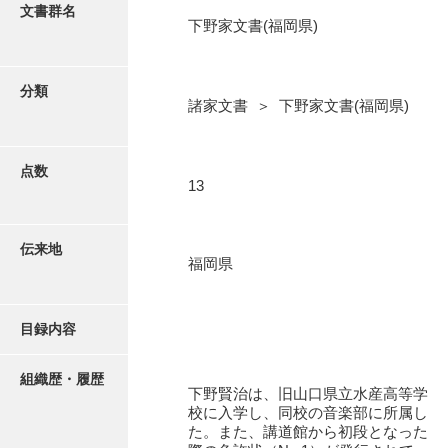
更新履歴
文書群名
下野家文書(福岡県)
阿川家文書
絵図・地図
阿川毛利家文書
分類
諸家文書 ＞ 下野家文書(福岡県)
朝倉家文書
写真・絵はがき
厚母家文書
点数
近代刊行写真帳類
13
阿野家文書
安部家文書
ポスター・リーフレット
伝来地
福岡県
雨村家文書
高画質画像ダウンロード
荒瀬家文書
目録内容
荒瀬家文書（防府市）
有福家文書
組織歴・履歴
下野賢治は、旧山口県立水産高等学
校に入学し、同校の音楽部に所属し
有馬家文書
た。また、講道館から初段となった