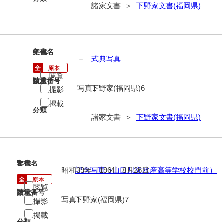
大中家文書
諸家文書 ＞
下野家文書(福岡県)
大中家文書（神奈川県）
大野毛利家文書
6
文書名
年代
－
式典写真
大村益次郎文書
閲覧
大本氏収集文書
請求番号
数量
写真1
下野家(福岡県)6
撮影
岡家文書（福栄村）
掲載
分類
岡家文書（周南市）
諸家文書 ＞
下野家文書(福岡県)
岡田家文書（徳地町）
岡田家文書（萩市）
7
文書名
年代
昭和39年［1964］8月26日
記念写真（山口県立水産高等学校校門前）
岡田学収集史料
閲覧
岡藤家文書
請求番号
数量
写真1
下野家(福岡県)7
撮影
岡本家文書（島根県）
掲載
分類