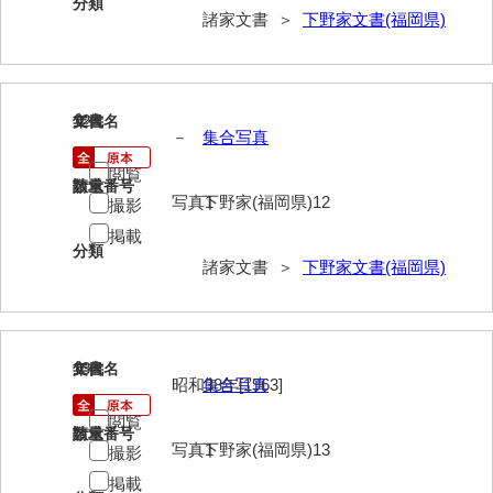
分類
諸家文書 ＞
下野家文書(福岡県)
勝間田家文書
桂家文書（防府市）
桂家文書（宇部市1）
12
文書名
年代
－
集合写真
桂家文書（宇部市2）
閲覧
請求番号
数量
写真1
下野家(福岡県)12
桂家文書（下関市長府）
撮影
掲載
桂家文書（大阪市）
分類
諸家文書 ＞
下野家文書(福岡県)
門井家文書
金津家文書
13
文書名
年代
金谷家文書
昭和38年[1963]
集合写真
金子家文書
閲覧
請求番号
数量
写真1
下野家(福岡県)13
撮影
兼重家文書
掲載