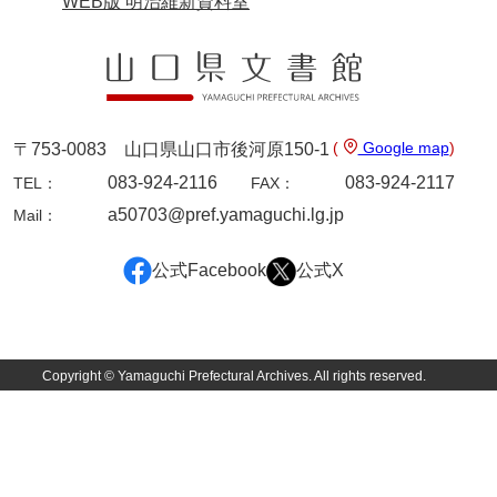
WEB版 明治維新資料室
神田一・二宮関係文書
神本正律文書
岸浩文庫
岸村家文書
(
Google map
)
〒753-0083 山口県山口市後河原150-1
木津屋家文書
083-924-2116
083-924-2117
TEL：
FAX：
a50703@pref.yamaguchi.lg.jp
Mail：
木梨家文書
木原家文書
公式Facebook
公式X
木部家文書
木村家文書
Copyright © Yamaguchi Prefectural Archives. All rights reserved.
木村家文書（山口市）
木村一人文書
清川家文書