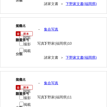
分類
諸家文書 ＞
下野家文書(福岡県)
影山家文書
鹿島家文書
梶山家文書
10
文書名
年代
－
集合写真
鍛冶利吉文書
閲覧
請求番号
数量
片岡トミ子自作農地木札
写真1
下野家(福岡県)10
撮影
掲載
堅田家文書（一般郷土伝来）
分類
諸家文書 ＞
下野家文書(福岡県)
堅田家文書（山口市）
堅田家文書（山口市２）
片山家文書（阿東町）
11
文書名
年代
－
集合写真
片山家文書（下関市豊浦）
閲覧
請求番号
数量
片山家文書（美和町）
写真1
下野家(福岡県)11
撮影
掲載
月輪寺文書