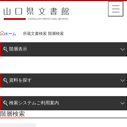
所蔵文書検索 階層検索
ホーム
階層表示
山口県文書館所蔵文書
藩政文書
資料を探す
特定歴史公文書
簡易検索
行政資料
検索システムご利用案内
諸家文書
階層検索
階層検索
検索システムの利用について
青木家文書
詳細検索
赤間家文書