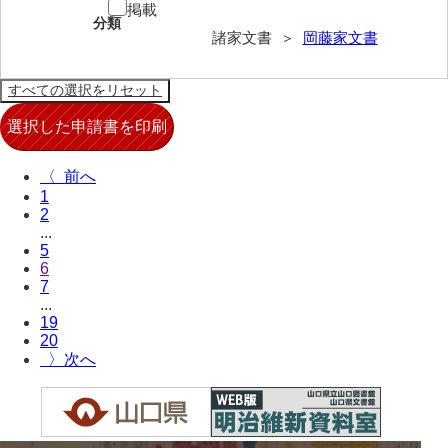
掲載
分類
兄部家文書
諸家文書 ＞
岡藤家文書
興隆寺文書
小嶋家文書
御所河内大堤水子中文書
〈
小山家文書
1
2
近藤清石文庫
...
5
雑賀家文書
6
7
斉藤家文書（山口市）
...
19
斉藤家文書（徳地町）
20
〉
佐伯隆収集史料
坂田軍一文書