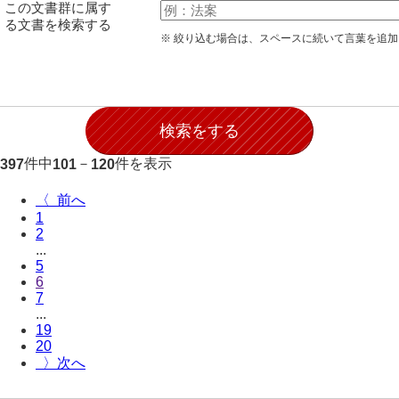
この文書群に属す
伊藤家文書（宇部市）
る文書を検索する
※ 絞り込む場合は、スペースに続いて言葉を追
井上一親文書
井上家文書（宇部市）
井上家文書（大和町）
井上家文書（防府市）
件中
－
件を表示
397
101
120
井上家文書（徳山市）
〈
1
井上勉家文書（大和町）
2
...
井下家文書（埼玉県）
5
6
井原家文書
7
...
今井家文書
19
20
今川家文書
〉
入江九一文書