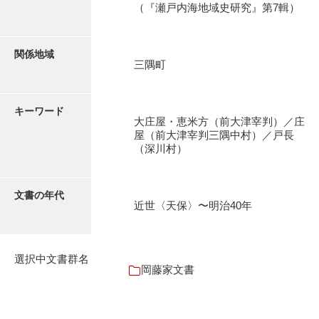
（『瀬戸内海地域史研究』第7輯）
石田家文書（徳山市）
石田家文書（山口市）
関係地域
和泉家文書
三隅町
市川家文書
キーワード
市川家文書(千葉県)
大庄屋・恵米方（前大津宰判）／庄
屋（前大津宰判三隅中村）／戸長
市原家文書
（深川村）
厳島神社祭礼堅田中組水上会講文書
文書の年代
厳島神社念仏踊堅田下組流田会講文書
近世〈天保〉〜明治40年
出羽家文書
一宝家文書
選択中文書群名
岡藤家文書
伊藤家文書（須佐町）
伊藤家文書（山口市）