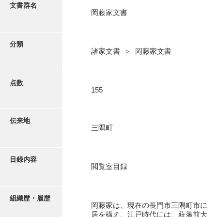
更新履歴
文書群名
岡藤家文書
阿川家文書
絵図・地図
阿川毛利家文書
分類
諸家文書 ＞ 岡藤家文書
朝倉家文書
写真・絵はがき
厚母家文書
点数
近代刊行写真帳類
155
阿野家文書
安部家文書
ポスター・リーフレット
伝来地
三隅町
雨村家文書
高画質画像ダウンロード
荒瀬家文書
目録内容
荒瀬家文書（防府市）
閲覧室目録
有福家文書
組織歴・履歴
有馬家文書
岡藤家は、現在の長門市三隅町市に
居を構え、江戸時代には、萩藩前大