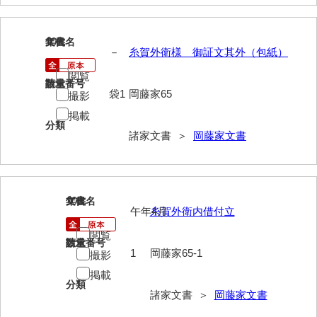
岡本家文書（周防大島町）
小川家文書
107
文書名
年代
－
糸賀外衛様 御証文其外（包紙）
小川五郎収集史料
閲覧
請求番号
数量
尾崎家文書
袋1
岡藤家65
撮影
掲載
尾崎家文書（防府市）
分類
諸家文書 ＞
岡藤家文書
小沢家文書（阿東町）
小沢太郎文書
小田家文書（山口市吉敷）
108
文書名
年代
午年4月
糸賀外衛内借付立
小田家文書（柳井市金屋）
閲覧
請求番号
数量
1
岡藤家65-1
小田家文書（柳井市和田）
撮影
掲載
小田家文書（山口市下小鯖）
分類
諸家文書 ＞
岡藤家文書
小野家文書