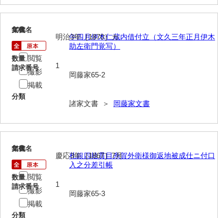
影山家文書
109
文書名
年代
鹿島家文書
明治3年［1870］カ
午四月伊木仁蔵内借付立（文久三年正月伊木
助左衛門覚写）
梶山家文書
閲覧
数量
1
鍛冶利吉文書
請求番号
撮影
岡藤家65-2
掲載
片岡トミ子自作農地木札
分類
諸家文書 ＞
岡藤家文書
堅田家文書（一般郷土伝来）
堅田家文書（山口市）
堅田家文書（山口市２）
110
文書名
年代
慶応3年［1867］7月
札銀四拾貫目糸賀外衛様御返地被成仕ニ付口
片山家文書（阿東町）
入之分差引帳
閲覧
数量
片山家文書（下関市豊浦）
1
請求番号
撮影
岡藤家65-3
片山家文書（美和町）
掲載
月輪寺文書
分類