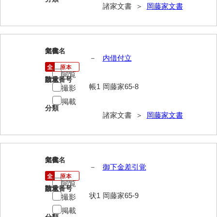
神田一・二宮関係文書
諸家文書 ＞
岡藤家文書
神本正律文書
岸浩文庫
115
文書名
年代
－
内借付立
岸村家文書
閲覧
木津屋家文書
請求番号
数量
帳1
岡藤家65-8
撮影
木梨家文書
掲載
分類
諸家文書 ＞
岡藤家文書
木原家文書
木部家文書
木村家文書
116
文書名
年代
－
御下金差引覚
木村家文書（山口市）
閲覧
請求番号
数量
木村一人文書
状1
岡藤家65-9
撮影
清川家文書
掲載