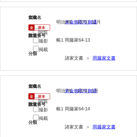
大中家文書
大中家文書（神奈川県）
105
文書名
年代
明治8年［1875］12月
米金御取引御通
大野毛利家文書
閲覧
請求番号
数量
大村益次郎文書
帳1
岡藤家64-13
撮影
大本氏収集文書
掲載
分類
諸家文書 ＞
岡藤家文書
岡家文書（福栄村）
岡家文書（周南市）
岡田家文書（徳地町）
106
文書名
年代
明治7年［1874］1月
米金御取引御通
岡田家文書（萩市）
閲覧
請求番号
数量
岡田学収集史料
帳1
岡藤家64-14
撮影
掲載
岡藤家文書
分類
諸家文書 ＞
岡藤家文書
岡本家文書（島根県）