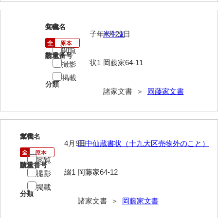
内海家文書
103
文書名
年代
子年4月21日
米付立
宇野家文書
閲覧
馬屋原家文書
請求番号
数量
状1
岡藤家64-11
撮影
梅村明文書
掲載
分類
諸家文書 ＞
岡藤家文書
浦家文書
江浪家文書
惠本家文書
104
文書名
年代
4月9日
田中仙蔵書状（十九大区売物外のこと）
恵良宏収集文書
閲覧
請求番号
数量
相木家文書
綴1
岡藤家64-12
撮影
大田家文書
掲載
分類
諸家文書 ＞
岡藤家文書
大谷家文書