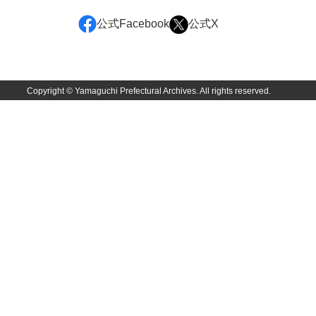
佐田家文書
公式Facebook
公式X
佐田家文書（山口市２）
貞時家文書
佐藤家文書
Copyright © Yamaguchi Prefectural Archives. All rights reserved.
佐藤正彦収集資料
塩田家文書
塩見家文書
重岡家文書
重富家文書
重冨家文書(山口市)
志道家文書
宍戸家文書