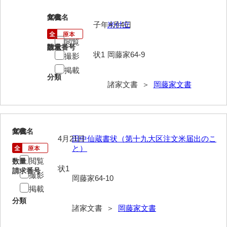
岩崎家文書（秋芳町）
101
文書名
年代
子年4月4日
米付立
岩崎家文書（鹿野町）
閲覧
請求番号
数量
岩見博幸収集史料
状1
岡藤家64-9
撮影
掲載
上田家文書（防府市）
分類
諸家文書 ＞
岡藤家文書
上田家文書（横浜市）
上野竹逸文書
上松氏収集文書
102
文書名
年代
4月21日
田中仙蔵書状（第十九大区注文米届出のこ
と）
氏本家文書
閲覧
数量
状1
宇多田家文書
請求番号
撮影
岡藤家64-10
内田家文書（豊中市）
掲載
分類
内田家文書（防府市）
諸家文書 ＞
岡藤家文書
内田伸採拓史料