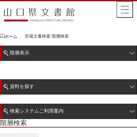
所蔵文書検索 階層検索
ホーム
階層表示
山口県文書館所蔵文書
藩政文書
資料を探す
特定歴史公文書
簡易検索
行政資料
検索システムご利用案内
諸家文書
階層検索
階層検索
検索システムの利用について
青木家文書
詳細検索
赤間家文書