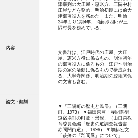
有光家文書
津宰判の大庄屋・恵米方、三隅中村
庄屋などを務め、明治初期には前大
阿武家文書（山口市）
津部署役人を務めた。また、明治
34年より1期4年、岡藤弥四郎が三
阿武家文書（美祢市）
隅村長を務めている。
阿武家文書(美祢市２)
内容
阿武孝太郎文書
文書群は、江戸時代の庄屋、大庄
屋、恵米方役に係るもの、明治初年
飯田家文書
の部署役人に係るもの、江戸〜明治
期の家の活動に係るもので構成され
飯田家文書（福岡県）
る。大寧寺関係、明治期の鯨組関係
の文書も含む。
池田家文書
池田邦夫所蔵文書
論文・翻刻
▼『三隅町の歴史と民俗』（三隅
石井丈若撮影写真
町、1973） ▼福田東亜「赤間関街
道宿場町の町並・景観」（山口県教
石川家文書
育委員会編『歴史の道調査報告書
赤間関街道』、1996） ▼加藤宏文
石川卓美文庫
「萩藩の「郡問屋」について」