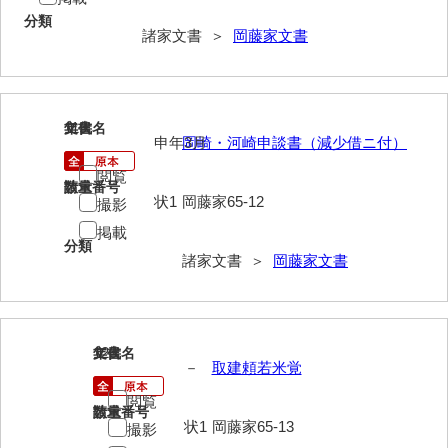
分類
来栖家文書
諸家文書 ＞
岡藤家文書
桑木正道収集史料
桑原舳一収集史料
119
文書名
年代
原始院文書
申年3月
岡崎・河崎申談書（減少借ニ付）
閲覧
劔持家文書
請求番号
数量
状1
岡藤家65-12
撮影
小泉家文書
掲載
分類
高家文書
諸家文書 ＞
岡藤家文書
甲谷家文書
河内山家文書
120
文書名
年代
－
取建頼若米覚
河野家文書（山口市）
閲覧
河野家文書（藤沢市）
請求番号
数量
状1
岡藤家65-13
撮影
香原家文書