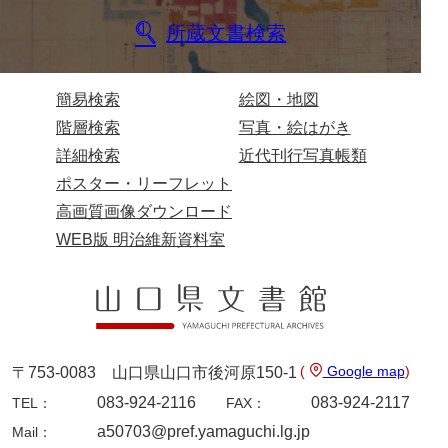
坂本自治会文書
所蔵文書検索
佐川家文書（平生町佐合島）
佐川家文書（大島町）
簡易検索
絵図・地図
桜井家文書
階層検索
写真・絵はがき
詳細検索
近代刊行写真帳類
桜井家文書（宇部市）
ポスター・リーフレット
櫻井家文書（山口市）
高画質画像ダウンロード
佐倉谷家文書
WEB版 明治維新資料室
佐々木家文書（美祢市）
佐々木家文書（山口市）
佐々木家文書
(
Google map
)
〒753-0083 山口県山口市後河原150-1
佐々木均文書
083-924-2116
083-924-2117
TEL：
FAX：
佐世家文書
a50703@pref.yamaguchi.lg.jp
Mail：