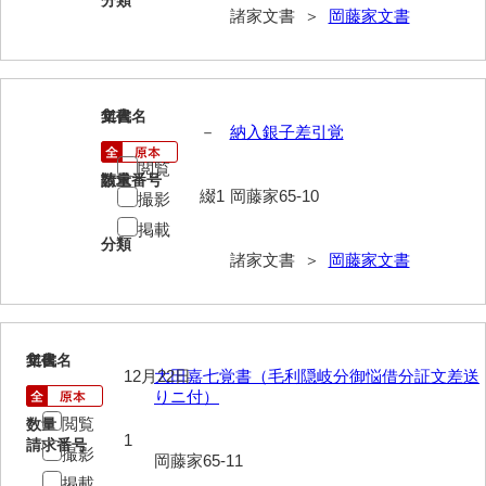
分類
諸家文書 ＞
岡藤家文書
清末毛利家文書
口羽家文書
国司家文書
117
文書名
年代
－
納入銀子差引覚
国光家文書
閲覧
請求番号
数量
国守家文書
綴1
岡藤家65-10
撮影
国行家文書
掲載
分類
諸家文書 ＞
岡藤家文書
熊谷家文書
熊谷家文書（山口市）
熊野家文書（防府市）
118
文書名
年代
12月22日
大田嘉七覚書（毛利隠岐分御悩借分証文差送
蔵田家文書
りニ付）
閲覧
数量
倉橋家文書
1
請求番号
撮影
岡藤家65-11
栗林家文書
掲載