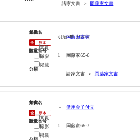
兼田家文書
諸家文書 ＞
岡藤家文書
上村家文書
上矢田井手文書
113
文書名
年代
嘉村家文書
明治7年［1874］
岡藤宛書状
閲覧
亀田家文書
請求番号
数量
1
岡藤家65-6
撮影
賀屋家文書
掲載
分類
河北家文書
諸家文書 ＞
岡藤家文書
河崎家文書
河崎家文書（旧神代村）
114
文書名
年代
－
借用金子付立
河田家文書
閲覧
河野家文書（美祢市）
請求番号
数量
1
岡藤家65-7
撮影
河野英男収集資料
掲載
分類