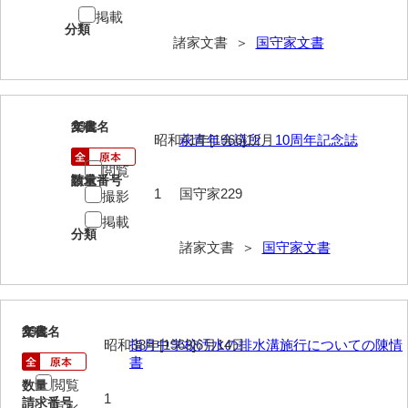
掲載
影山家文書
分類
諸家文書 ＞
国守家文書
鹿島家文書
梶山家文書
鍛冶利吉文書
231
文書名
年代
昭和41年[1966]12月
萩青年会議所 10周年記念誌
片岡トミ子自作農地木札
閲覧
請求番号
数量
1
国守家229
堅田家文書（一般郷土伝来）
撮影
掲載
堅田家文書（山口市）
分類
諸家文書 ＞
国守家文書
堅田家文書（山口市２）
片山家文書（阿東町）
232
文書名
年代
片山家文書（下関市豊浦）
昭和38年[1963]6月14日
指月中学校汚水の排水溝施行についての陳情
書
片山家文書（美和町）
閲覧
数量
1
月輪寺文書
請求番号