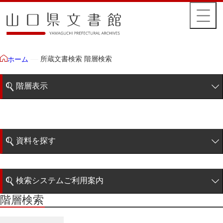
所蔵文書検索 階層検索
ホーム
階層表示
山口県文書館所蔵文書
藩政文書
資料を探す
特定歴史公文書
簡易検索
行政資料
検索システムご利用案内
諸家文書
階層検索
階層検索
検索システムの利用について
青木家文書
詳細検索
赤間家文書