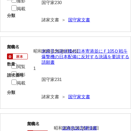
撮影
国守家230
掲載
勝間田家文書
分類
諸家文書 ＞
国守家文書
桂家文書（防府市）
桂家文書（宇部市1）
桂家文書（宇部市2）
233
文書名
年代
昭和38年[1963]6月14日
米原子力潜水艦の日本寄港並にＦ105Ｄ戦斗
桂家文書（下関市長府）
爆撃機の日本配備に反対する決議を要請する
請願書
数量
桂家文書（大阪市）
閲覧
1
撮影
請求番号
門井家文書
国守家231
掲載
金津家文書
分類
諸家文書 ＞
国守家文書
金谷家文書
金子家文書
兼重家文書
234
文書名
年代
昭和36年[1961]6月18日
道路急設方陳情書