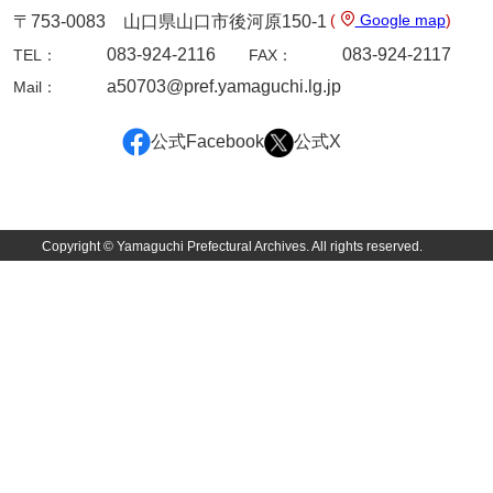
坂本自治会文書
(
Google map
)
〒753-0083 山口県山口市後河原150-1
佐川家文書（平生町佐合島）
083-924-2116
083-924-2117
TEL：
FAX：
a50703@pref.yamaguchi.lg.jp
Mail：
佐川家文書（大島町）
桜井家文書
公式Facebook
公式X
桜井家文書（宇部市）
櫻井家文書（山口市）
Copyright © Yamaguchi Prefectural Archives. All rights reserved.
佐倉谷家文書
佐々木家文書（美祢市）
佐々木家文書（山口市）
佐々木家文書
佐々木均文書
佐世家文書