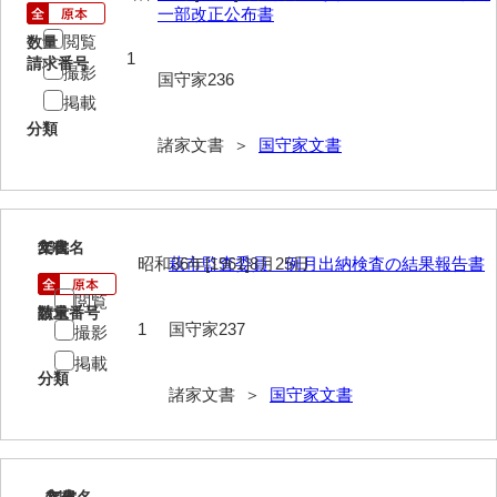
一部改正公布書
清末毛利家文書
閲覧
数量
1
口羽家文書
請求番号
撮影
国守家236
掲載
国司家文書
分類
諸家文書 ＞
国守家文書
国光家文書
国守家文書
国行家文書
239
文書名
年代
昭和36年[1961]8月25日
萩市監査委員 例月出納検査の結果報告書
熊谷家文書
閲覧
請求番号
数量
熊谷家文書（山口市）
1
国守家237
撮影
熊野家文書（防府市）
掲載
分類
諸家文書 ＞
国守家文書
蔵田家文書
倉橋家文書
栗林家文書
240