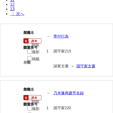
12
伊藤家文書（宇部市）
13
〉
井上一親文書
井上家文書（宇部市）
221
文書名
年代
井上家文書（大和町）
－
寄付行為
井上家文書（防府市）
閲覧
請求番号
数量
1
国守家219
撮影
井上家文書（徳山市）
掲載
分類
井上勉家文書（大和町）
諸家文書 ＞
国守家文書
井下家文書（埼玉県）
井原家文書
222
文書名
年代
今井家文書
－
乃木像再建芳名録
今川家文書
閲覧
請求番号
数量
1
国守家220
撮影
入江九一文書