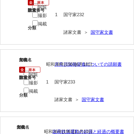
兼田家文書
閲覧
請求番号
数量
上村家文書
1
国守家232
撮影
上矢田井手文書
掲載
分類
諸家文書 ＞
国守家文書
嘉村家文書
亀田家文書
賀屋家文書
235
文書名
年代
昭和38年[1963]6月18日
月見川架橋促進についての請願書
河北家文書
閲覧
請求番号
数量
河崎家文書
1
国守家233
撮影
掲載
河崎家文書（旧神代村）
分類
諸家文書 ＞
国守家文書
河田家文書
河野家文書（美祢市）
河野英男収集資料
236
文書名
年代
昭和36年[1961]11月10日
岩萩鉄道運動の起源と経過の概要書