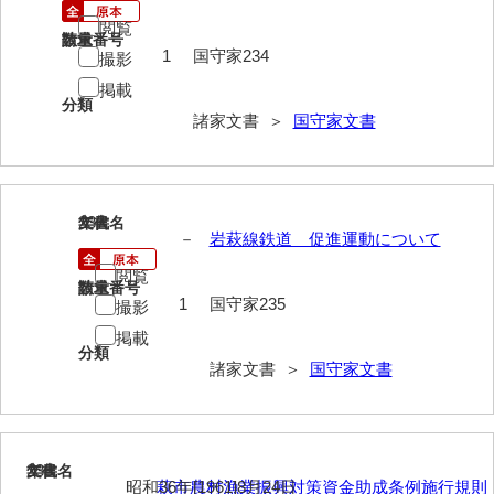
神田一・二宮関係文書
閲覧
請求番号
数量
神本正律文書
1
国守家234
撮影
掲載
岸浩文庫
分類
諸家文書 ＞
国守家文書
岸村家文書
木津屋家文書
木梨家文書
237
文書名
年代
－
岩萩線鉄道 促進運動について
木原家文書
閲覧
請求番号
数量
1
国守家235
木部家文書
撮影
掲載
木村家文書
分類
諸家文書 ＞
国守家文書
木村家文書（山口市）
木村一人文書
238
文書名
年代
清川家文書
昭和36年[1961]8月24日
萩市農村漁業振興対策資金助成条例施行規則