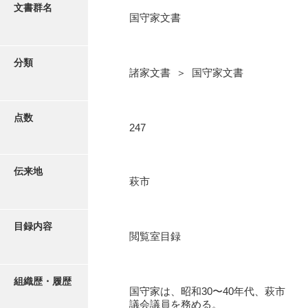
更新履歴
文書群名
国守家文書
阿川家文書
絵図・地図
阿川毛利家文書
分類
諸家文書 ＞ 国守家文書
朝倉家文書
写真・絵はがき
厚母家文書
点数
近代刊行写真帳類
247
阿野家文書
安部家文書
ポスター・リーフレット
伝来地
萩市
雨村家文書
高画質画像ダウンロード
荒瀬家文書
目録内容
荒瀬家文書（防府市）
閲覧室目録
有福家文書
組織歴・履歴
有馬家文書
国守家は、昭和30〜40年代、萩市
議会議員を務める。