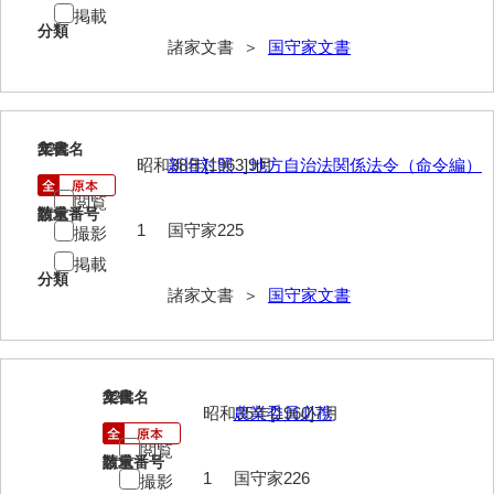
大中家文書
掲載
分類
諸家文書 ＞
国守家文書
大中家文書（神奈川県）
大野毛利家文書
大村益次郎文書
227
文書名
年代
昭和38年[1963]9月
新旧対照 地方自治法関係法令（命令編）
大本氏収集文書
閲覧
請求番号
数量
岡家文書（福栄村）
1
国守家225
撮影
岡家文書（周南市）
掲載
分類
諸家文書 ＞
国守家文書
岡田家文書（徳地町）
岡田家文書（萩市）
岡田学収集史料
228
文書名
年代
昭和35年[1960]7月
農業委員必携
岡藤家文書
閲覧
請求番号
数量
岡本家文書（島根県）
1
国守家226
撮影