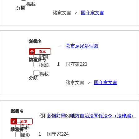
掲載
分類
内海家文書
諸家文書 ＞
国守家文書
宇野家文書
馬屋原家文書
225
文書名
年代
－
萩市屎尿処理図
梅村明文書
閲覧
浦家文書
請求番号
数量
1
国守家223
撮影
江浪家文書
掲載
分類
諸家文書 ＞
国守家文書
惠本家文書
恵良宏収集文書
相木家文書
226
文書名
年代
昭和38年[1963]6月
新旧対照 地方自治法関係法令（法律編）
大田家文書
閲覧
請求番号
数量
大谷家文書
1
国守家224
撮影