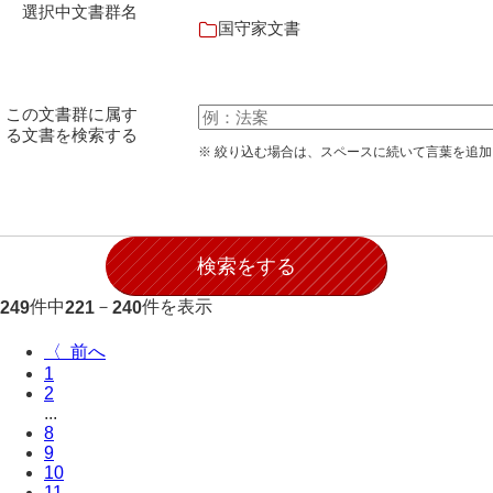
選択中文書群名
石田家文書（徳山市）
国守家文書
石田家文書（山口市）
和泉家文書
この文書群に属す
る文書を検索する
市川家文書
※ 絞り込む場合は、スペースに続いて言葉を追
市川家文書(千葉県)
市原家文書
厳島神社祭礼堅田中組水上会講文書
件中
－
件を表示
249
221
240
厳島神社念仏踊堅田下組流田会講文書
出羽家文書
〈
1
一宝家文書
2
...
8
伊藤家文書（須佐町）
9
10
伊藤家文書（山口市）
11