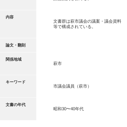
有光家文書
阿武家文書（山口市）
内容
文書群は萩市議会の議案・議会資料
阿武家文書（美祢市）
等で構成されている。
阿武家文書(美祢市２)
阿武孝太郎文書
論文・翻刻
飯田家文書
関係地域
萩市
飯田家文書（福岡県）
池田家文書
キーワード
市議会議員（萩市）
池田邦夫所蔵文書
石井丈若撮影写真
文書の年代
昭和30〜40年代
石川家文書
石川卓美文庫