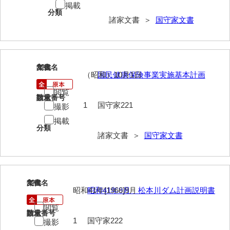
掲載
分類
岩崎家文書（秋芳町）
諸家文書 ＞
国守家文書
岩崎家文書（鹿野町）
岩見博幸収集史料
223
文書名
年代
上田家文書（防府市）
（昭和）10月1日
国民健康保険事業実施基本計画
閲覧
上田家文書（横浜市）
請求番号
数量
1
国守家221
撮影
上野竹逸文書
掲載
分類
上松氏収集文書
諸家文書 ＞
国守家文書
氏本家文書
宇多田家文書
224
文書名
年代
昭和41年[1966]9月
昭和41年9月 松本川ダム計画説明書
内田家文書（豊中市）
閲覧
内田家文書（防府市）
請求番号
数量
1
国守家222
撮影
内田伸採拓史料