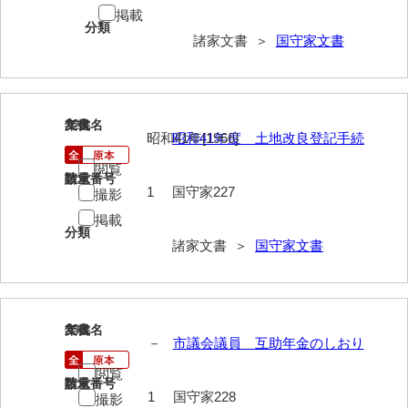
掲載
岡本家文書（周防大島町）
分類
諸家文書 ＞
国守家文書
小川家文書
小川五郎収集史料
尾崎家文書
229
文書名
年代
昭和41年[1966]
昭和41年度 土地改良登記手続
尾崎家文書（防府市）
閲覧
請求番号
数量
小沢家文書（阿東町）
1
国守家227
撮影
掲載
小沢太郎文書
分類
諸家文書 ＞
国守家文書
小田家文書（山口市吉敷）
小田家文書（柳井市金屋）
小田家文書（柳井市和田）
230
文書名
年代
－
市議会議員 互助年金のしおり
小田家文書（山口市下小鯖）
閲覧
請求番号
数量
小野家文書
1
国守家228
撮影