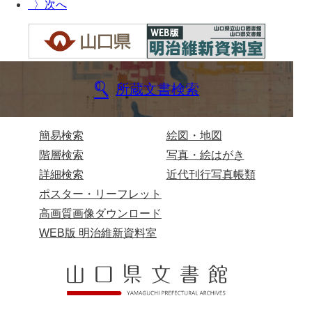
〉
兄部家文書
興隆寺文書
小嶋家文書
所蔵文書検索
御所河内大堤水子中文書
小山家文書
簡易検索
絵図・地図
階層検索
写真・絵はがき
近藤清石文庫
詳細検索
近代刊行写真帳類
雑賀家文書
ポスター・リーフレット
斉藤家文書（山口市）
高画質画像ダウンロード
WEB版 明治維新資料室
斉藤家文書（徳地町）
佐伯隆収集史料
坂田軍一文書