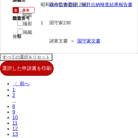
文書名
年代
昭和36年[1961]8月25日
萩市監査委員 例月出納検査結果報告書
来栖家文書
閲覧
請求番号
数量
桑木正道収集史料
1
国守家238
撮影
桑原舳一収集史料
掲載
分類
諸家文書 ＞
国守家文書
原始院文書
劔持家文書
小泉家文書
高家文書
〈
1
甲谷家文書
2
...
河内山家文書
8
9
河野家文書（山口市）
10
11
河野家文書（藤沢市）
12
13
香原家文書