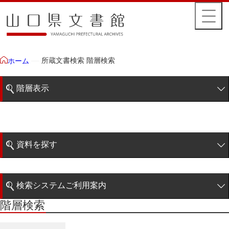
所蔵文書検索 階層検索
ホーム
階層表示
山口県文書館所蔵文書
藩政文書
資料を探す
特定歴史公文書
簡易検索
行政資料
検索システムご利用案内
諸家文書
階層検索
階層検索
検索システムの利用について
青木家文書
詳細検索
赤間家文書