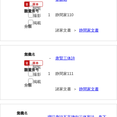
影山家文書
閲覧
請求番号
数量
1
静間家110
撮影
鹿島家文書
掲載
梶山家文書
分類
諸家文書 ＞
静間家文書
鍛冶利吉文書
片岡トミ子自作農地木札
111
文書名
年代
堅田家文書（一般郷土伝来）
－
唐賢三体詩
堅田家文書（山口市）
閲覧
請求番号
数量
1
静間家111
撮影
堅田家文書（山口市２）
掲載
分類
片山家文書（阿東町）
諸家文書 ＞
静間家文書
片山家文書（下関市豊浦）
片山家文書（美和町）
112
文書名
年代
月輪寺文書
－
増註唐詩五言律句三体家法 巻下