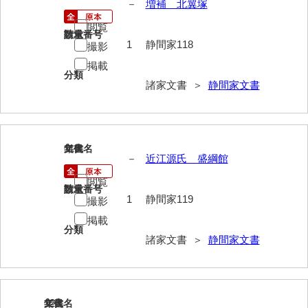
－
増補 北翼塚
清末毛利家文書
閲覧
請求番号
数量
口羽家文書
1
静間家118
撮影
国司家文書
掲載
分類
諸家文書 ＞
静間家文書
国光家文書
国守家文書
国行家文書
119
文書名
年代
－
近江源氏 盛綱館
熊谷家文書
閲覧
請求番号
数量
熊谷家文書（山口市）
1
静間家119
撮影
掲載
熊野家文書（防府市）
分類
諸家文書 ＞
静間家文書
蔵田家文書
倉橋家文書
栗林家文書
120
文書名
年代