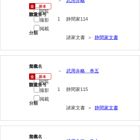
－
武用弁略
兼田家文書
閲覧
上村家文書
請求番号
数量
1
静間家114
撮影
上矢田井手文書
掲載
分類
嘉村家文書
諸家文書 ＞
静間家文書
亀田家文書
賀屋家文書
115
文書名
年代
－
武用弁略 巻五
河北家文書
閲覧
河崎家文書
請求番号
数量
1
静間家115
撮影
河崎家文書（旧神代村）
掲載
分類
河田家文書
諸家文書 ＞
静間家文書
河野家文書（美祢市）
河野英男収集資料
116
文書名
年代