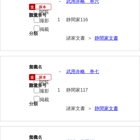
－
武用弁略 巻六
神田一・二宮関係文書
閲覧
神本正律文書
請求番号
数量
1
静間家116
撮影
岸浩文庫
掲載
分類
諸家文書 ＞
静間家文書
岸村家文書
木津屋家文書
木梨家文書
117
文書名
年代
－
武用弁略 巻七
木原家文書
閲覧
請求番号
数量
木部家文書
1
静間家117
撮影
木村家文書
掲載
分類
諸家文書 ＞
静間家文書
木村家文書（山口市）
木村一人文書
清川家文書
118
文書名
年代