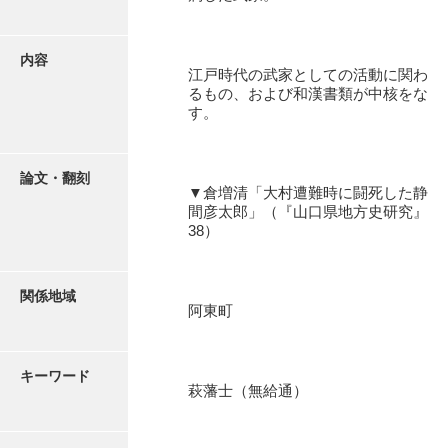
有光家文書
阿武家文書（山口市）
内容
江戸時代の武家としての活動に関わ
阿武家文書（美祢市）
るもの、および和漢書類が中核をな
す。
阿武家文書(美祢市２)
阿武孝太郎文書
論文・翻刻
▼倉増清「大村遭難時に闘死した静
飯田家文書
間彦太郎」（『山口県地方史研究』
38）
飯田家文書（福岡県）
池田家文書
関係地域
池田邦夫所蔵文書
阿東町
石井丈若撮影写真
キーワード
石川家文書
萩藩士（無給通）
石川卓美文庫