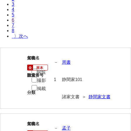
3
伊藤家文書（宇部市）
4
5
井上一親文書
6
7
井上家文書（宇部市）
8
〉
井上家文書（大和町）
井上家文書（防府市）
101
文書名
年代
井上家文書（徳山市）
－
周書
閲覧
井上勉家文書（大和町）
請求番号
数量
1
静間家101
撮影
井下家文書（埼玉県）
掲載
分類
井原家文書
諸家文書 ＞
静間家文書
今井家文書
今川家文書
102
文書名
年代
－
孟子
入江九一文書