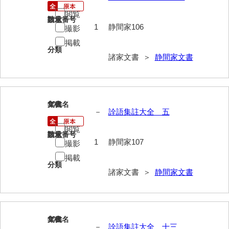
大中家文書
閲覧
請求番号
数量
大中家文書（神奈川県）
1
静間家106
撮影
掲載
大野毛利家文書
分類
諸家文書 ＞
静間家文書
大村益次郎文書
大本氏収集文書
岡家文書（福栄村）
107
文書名
年代
－
詮語集註大全 五
岡家文書（周南市）
閲覧
請求番号
数量
岡田家文書（徳地町）
1
静間家107
撮影
掲載
岡田家文書（萩市）
分類
諸家文書 ＞
静間家文書
岡田学収集史料
岡藤家文書
岡本家文書（島根県）
108
文書名
年代
－
詮語集註大全 十三