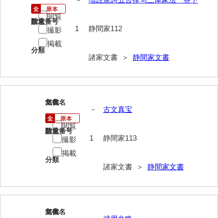
勝間田家文書
閲覧
請求番号
数量
1
静間家112
撮影
桂家文書（防府市）
掲載
分類
桂家文書（宇部市1）
諸家文書 ＞
静間家文書
桂家文書（宇部市2）
桂家文書（下関市長府）
113
文書名
年代
桂家文書（大阪市）
－
古文真宝
閲覧
門井家文書
請求番号
数量
1
静間家113
撮影
金津家文書
掲載
分類
金谷家文書
諸家文書 ＞
静間家文書
金子家文書
兼重家文書
114
文書名
年代