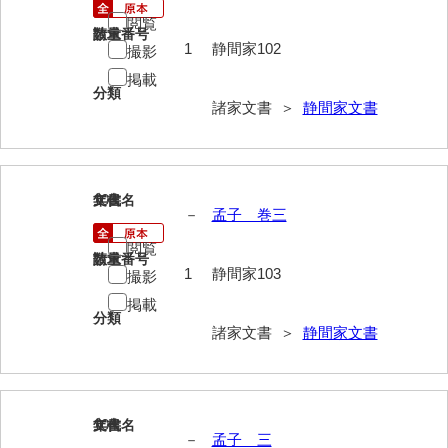
閲覧
岩崎家文書（秋芳町）
請求番号
数量
1
静間家102
撮影
岩崎家文書（鹿野町）
掲載
分類
岩見博幸収集史料
諸家文書 ＞
静間家文書
上田家文書（防府市）
上田家文書（横浜市）
103
文書名
年代
－
孟子 巻三
上野竹逸文書
閲覧
上松氏収集文書
請求番号
数量
1
静間家103
撮影
氏本家文書
掲載
分類
諸家文書 ＞
静間家文書
宇多田家文書
内田家文書（豊中市）
内田家文書（防府市）
104
文書名
年代
－
孟子 三
内田伸採拓史料