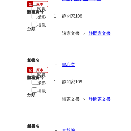
岡本家文書（周防大島町）
閲覧
請求番号
数量
小川家文書
1
静間家108
撮影
掲載
小川五郎収集史料
分類
諸家文書 ＞
静間家文書
尾崎家文書
尾崎家文書（防府市）
109
小沢家文書（阿東町）
文書名
年代
－
盡心章
小沢太郎文書
閲覧
請求番号
数量
1
静間家109
撮影
小田家文書（山口市吉敷）
掲載
小田家文書（柳井市金屋）
分類
諸家文書 ＞
静間家文書
小田家文書（柳井市和田）
小田家文書（山口市下小鯖）
110
文書名
年代
小野家文書
－
春餘帖