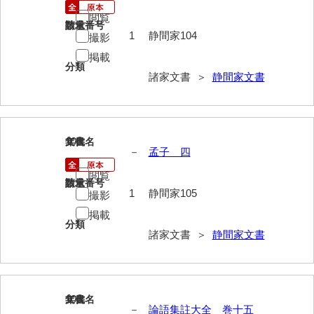
閲覧
請求番号
数量
内海家文書
1
静間家104
撮影
宇野家文書
掲載
分類
諸家文書 ＞
静間家文書
馬屋原家文書
梅村明文書
浦家文書
105
文書名
年代
－
孟子 四
江浪家文書
閲覧
請求番号
数量
惠本家文書
1
静間家105
撮影
恵良宏収集文書
掲載
分類
諸家文書 ＞
静間家文書
相木家文書
大田家文書
大谷家文書
106
文書名
年代
－
論語集註大全 巻十五