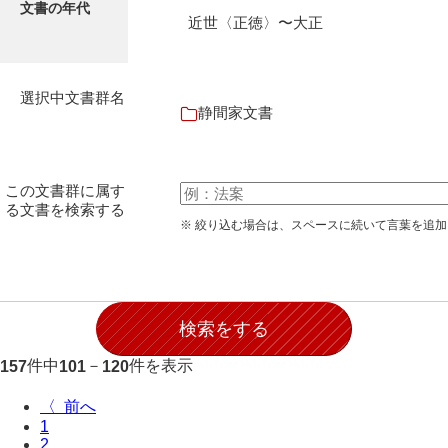
文書の年代
石田家文書（徳山市）
近世〈正徳〉〜大正
石田家文書（山口市）
和泉家文書
選択中文書群名
静間家文書
市川家文書
市川家文書(千葉県)
この文書群に属す
市原家文書
る文書を検索する
※ 絞り込む場合は、スペースに続いて言葉を追
厳島神社祭礼堅田中組水上会講文書
厳島神社念仏踊堅田下組流田会講文書
出羽家文書
一宝家文書
件中
－
件を表示
157
101
120
伊藤家文書（須佐町）
〈
1
伊藤家文書（山口市）
2