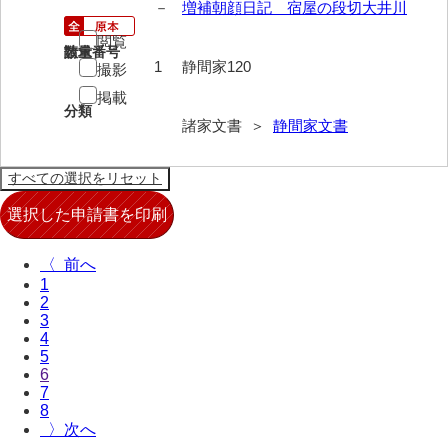
－
増補朝顔日記 宿屋の段切大井川
来栖家文書
閲覧
請求番号
数量
桑木正道収集史料
1
静間家120
撮影
掲載
桑原舳一収集史料
分類
諸家文書 ＞
静間家文書
原始院文書
劔持家文書
小泉家文書
高家文書
〈
1
甲谷家文書
2
3
河内山家文書
4
5
河野家文書（山口市）
6
7
河野家文書（藤沢市）
8
〉
香原家文書