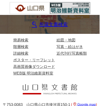
兄部家文書
興隆寺文書
所蔵文書検索
小嶋家文書
御所河内大堤水子中文書
簡易検索
絵図・地図
小山家文書
階層検索
写真・絵はがき
近藤清石文庫
詳細検索
近代刊行写真帳類
ポスター・リーフレット
雑賀家文書
高画質画像ダウンロード
斉藤家文書（山口市）
WEB版 明治維新資料室
斉藤家文書（徳地町）
佐伯隆収集史料
坂田軍一文書
(
Google map
)
〒753-0083 山口県山口市後河原150-1