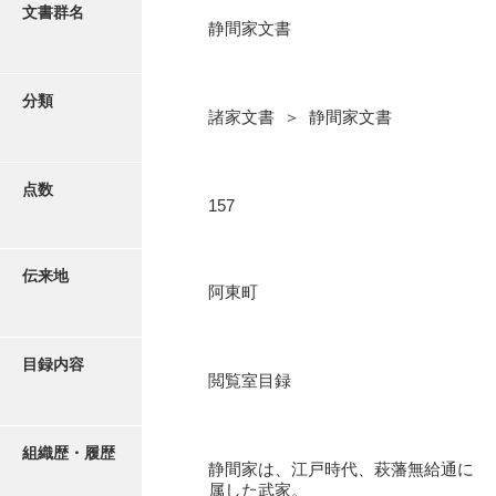
更新履歴
文書群名
静間家文書
阿川家文書
絵図・地図
阿川毛利家文書
分類
諸家文書 ＞ 静間家文書
朝倉家文書
写真・絵はがき
厚母家文書
点数
近代刊行写真帳類
157
阿野家文書
安部家文書
ポスター・リーフレット
伝来地
阿東町
雨村家文書
高画質画像ダウンロード
荒瀬家文書
目録内容
荒瀬家文書（防府市）
閲覧室目録
有福家文書
組織歴・履歴
有馬家文書
静間家は、江戸時代、萩藩無給通に
属した武家。