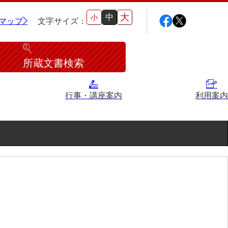
大
中
小
マップ
文字サイズ：
所蔵文書検索
行事・講座案内
利用案内