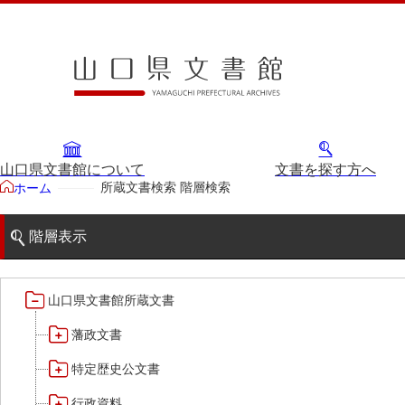
山口県文書館について
文書を探す方へ
所蔵文書検索 階層検索
ホーム
階層表示
山口県文書館所蔵文書
藩政文書
特定歴史公文書
行政資料