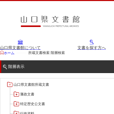
山口県文書館について
文書を探す方へ
所蔵文書検索 階層検索
ホーム
階層表示
山口県文書館所蔵文書
藩政文書
特定歴史公文書
行政資料