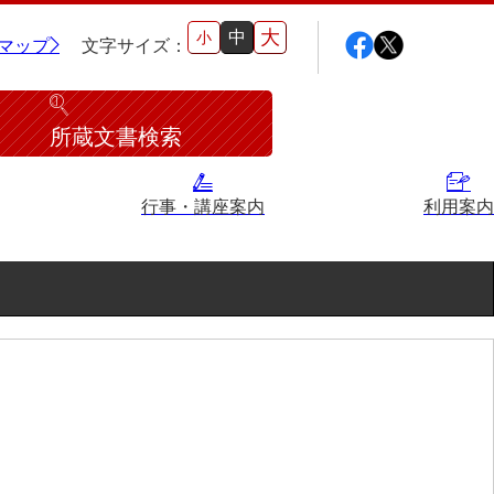
大
中
小
マップ
文字サイズ：
所蔵文書検索
行事・講座案内
利用案内