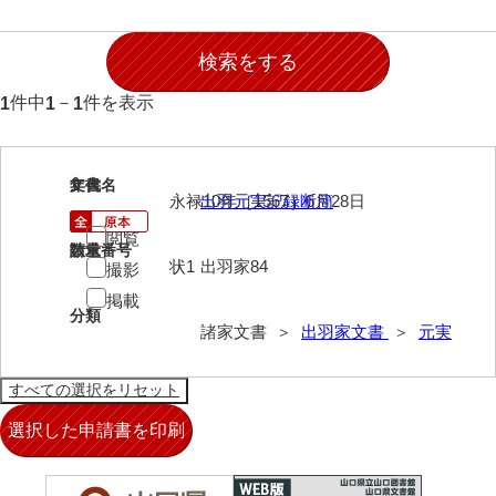
石田家文書（徳山市）
石田家文書（山口市）
和泉家文書
件中
－
件を表示
1
1
1
市川家文書
市川家文書(千葉県)
1
文書名
年代
永禄10年［1567］6月28日
出羽元実記録断簡
市原家文書
閲覧
請求番号
数量
状1
出羽家84
厳島神社祭礼堅田中組水上会講文書
撮影
掲載
厳島神社念仏踊堅田下組流田会講文書
分類
諸家文書 ＞
出羽家文書
＞
元実
出羽家文書
巻物１
巻物２
巻物３