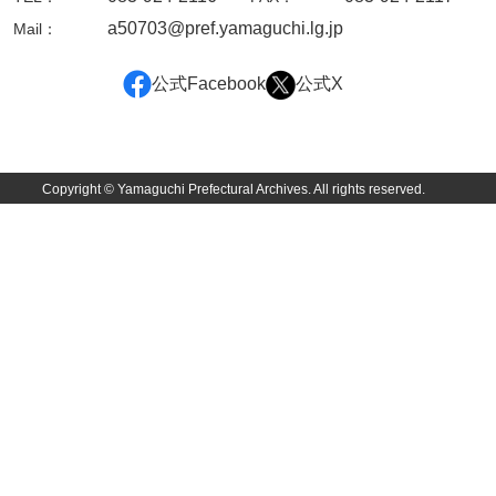
a50703@pref.yamaguchi.lg.jp
Mail：
実義
孫四郎実秀
公式Facebook
公式X
実智
元倶250回忌関係
Copyright © Yamaguchi Prefectural Archives. All rights reserved.
東・原氏関係文書
未分類文書
冊子
その他
一宝家文書
伊藤家文書（須佐町）
伊藤家文書（山口市）
伊藤家文書（宇部市）