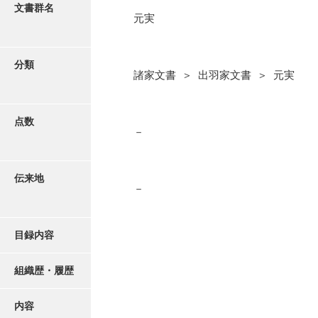
更新履歴
文書群名
元実
阿川家文書
絵図・地図
阿川毛利家文書
分類
諸家文書 ＞ 出羽家文書 ＞ 元実
朝倉家文書
写真・絵はがき
厚母家文書
点数
近代刊行写真帳類
－
阿野家文書
安部家文書
ポスター・リーフレット
伝来地
雨村家文書
－
高画質画像ダウンロード
荒瀬家文書
目録内容
荒瀬家文書（防府市）
有福家文書
組織歴・履歴
有馬家文書
内容