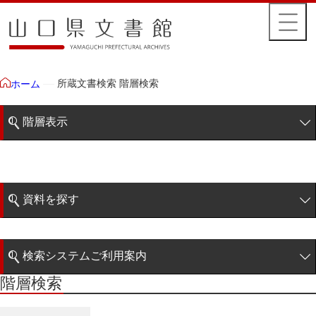
所蔵文書検索 階層検索
ホーム
階層表示
山口県文書館所蔵文書
藩政文書
資料を探す
特定歴史公文書
簡易検索
行政資料
検索システムご利用案内
諸家文書
階層検索
階層検索
検索システムの利用について
青木家文書
詳細検索
赤間家文書