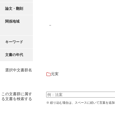
有光家文書
論文・翻刻
阿武家文書（山口市）
阿武家文書（美祢市）
関係地域
－
阿武家文書(美祢市２)
阿武孝太郎文書
キーワード
飯田家文書
文書の年代
飯田家文書（福岡県）
池田家文書
選択中文書群名
元実
池田邦夫所蔵文書
石井丈若撮影写真
この文書群に属す
る文書を検索する
石川家文書
※ 絞り込む場合は、スペースに続いて言葉を追
石川卓美文庫