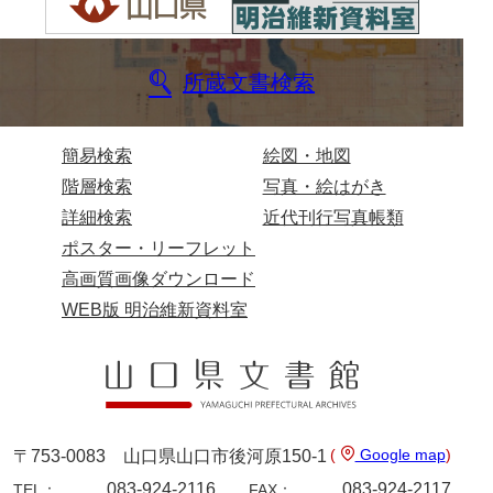
巻物４
巻物５
所蔵文書検索
巻物６
元実
簡易検索
絵図・地図
階層検索
写真・絵はがき
元盛
詳細検索
近代刊行写真帳類
就次
ポスター・リーフレット
祐光
高画質画像ダウンロード
WEB版 明治維新資料室
祐次
祐行
実寿
実光
(
Google map
)
〒753-0083 山口県山口市後河原150-1
実忠
083-924-2116
083-924-2117
TEL：
FAX：