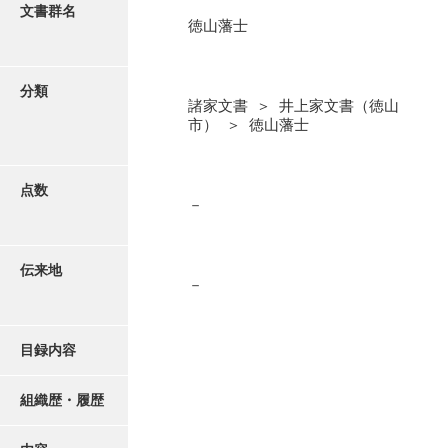
更新履歴
文書群名
徳山藩士
阿川家文書
絵図・地図
阿川毛利家文書
分類
諸家文書 ＞ 井上家文書（徳山
朝倉家文書
写真・絵はがき
市） ＞ 徳山藩士
厚母家文書
近代刊行写真帳類
阿野家文書
点数
－
安部家文書
ポスター・リーフレット
雨村家文書
伝来地
－
高画質画像ダウンロード
荒瀬家文書
荒瀬家文書（防府市）
目録内容
有福家文書
組織歴・履歴
有馬家文書