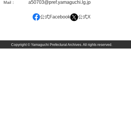
a50703@pref.yamaguchi.lg.jp
Mail：
井下家文書（埼玉県）
公式Facebook
公式X
井原家文書
今井家文書
今川家文書
Copyright © Yamaguchi Prefectural Archives. All rights reserved.
入江九一文書
岩崎家文書（秋芳町）
岩崎家文書（鹿野町）
岩見博幸収集史料
上田家文書（防府市）
上田家文書（横浜市）
上野竹逸文書
上松氏収集文書