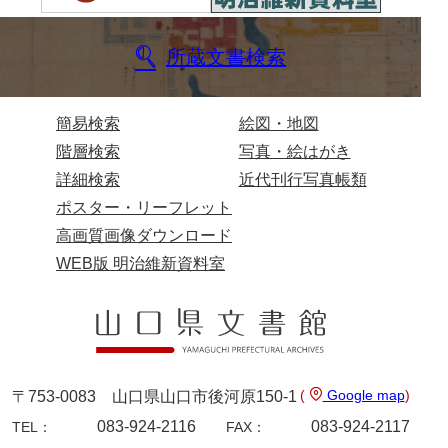
伊藤家文書（宇部市）
所蔵文書検索
井上一親文書
井上家文書（宇部市）
簡易検索
絵図・地図
井上家文書（大和町）
階層検索
写真・絵はがき
井上家文書（防府市）
詳細検索
近代刊行写真帳類
ポスター・リーフレット
井上家文書（徳山市）
高画質画像ダウンロード
徳山藩士
WEB版 明治維新資料室
徳山藩諸役
徳山藩士
井上家
(
Google map
)
〒753-0083 山口県山口市後河原150-1
徳山村会議員
083-924-2116
083-924-2117
TEL：
FAX：
井上勉家文書（大和町）