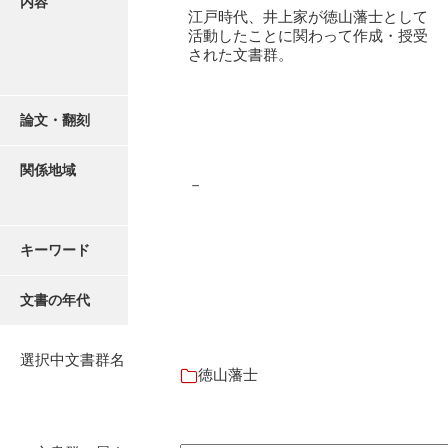
内容
有光家文書
江戸時代、井上家が徳山藩士として
活動したことに関わって作成・授受
阿武家文書（山口市）
された文書群。
阿武家文書（美祢市）
阿武家文書(美祢市２)
論文・翻刻
阿武孝太郎文書
関係地域
－
飯田家文書
飯田家文書（福岡県）
キーワード
池田家文書
文書の年代
池田邦夫所蔵文書
石井丈若撮影写真
選択中文書群名
徳山藩士
石川家文書
石川卓美文庫