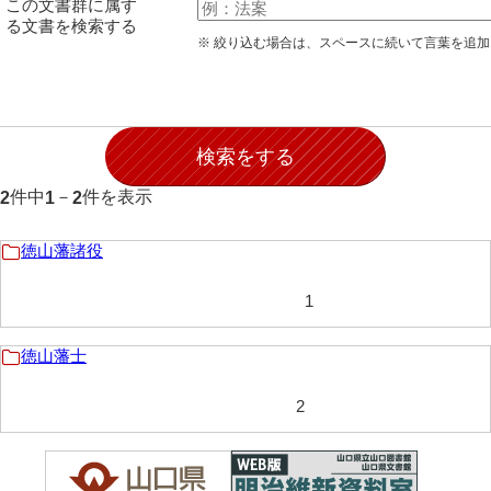
この文書群に属す
石田家文書（徳山市）
る文書を検索する
※ 絞り込む場合は、スペースに続いて言葉を追
石田家文書（山口市）
和泉家文書
市川家文書
市川家文書(千葉県)
件中
－
件を表示
2
1
2
市原家文書
徳山藩諸役
厳島神社祭礼堅田中組水上会講文書
1
厳島神社念仏踊堅田下組流田会講文書
出羽家文書
徳山藩士
一宝家文書
2
伊藤家文書（須佐町）
伊藤家文書（山口市）