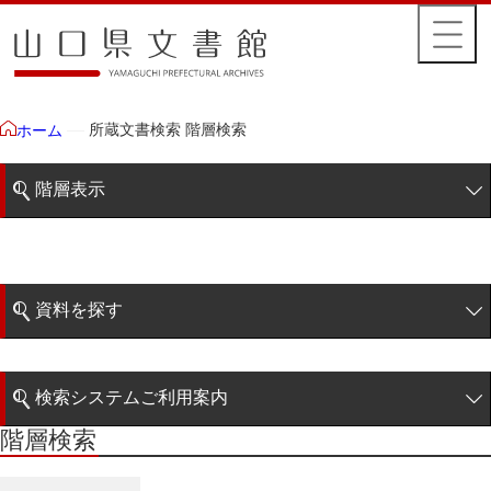
所蔵文書検索 階層検索
ホーム
階層表示
山口県文書館所蔵文書
藩政文書
資料を探す
特定歴史公文書
簡易検索
行政資料
検索システムご利用案内
諸家文書
階層検索
階層検索
検索システムの利用について
青木家文書
詳細検索
赤間家文書