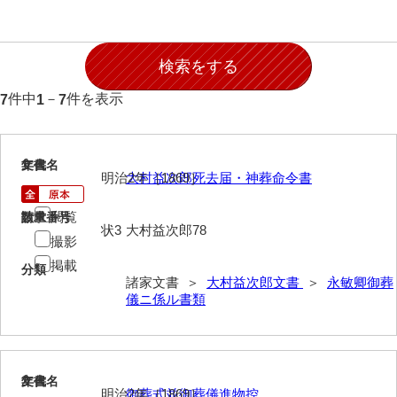
石田家文書（徳山市）
石田家文書（山口市）
和泉家文書
件中
－
件を表示
7
1
7
市川家文書
市川家文書(千葉県)
1
文書名
年代
明治2年［1869］
大村益次郎死去届・神葬命令書
市原家文書
厳島神社祭礼堅田中組水上会講文書
閲覧
請求番号
数量
状3
大村益次郎78
撮影
厳島神社念仏踊堅田下組流田会講文書
掲載
分類
出羽家文書
諸家文書 ＞
大村益次郎文書
＞
永敏卿御葬
儀ニ係ル書類
一宝家文書
伊藤家文書（須佐町）
2
文書名
年代
伊藤家文書（山口市）
明治2年［1869］
御葬式並御葬儀進物控