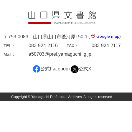
兵学書及び伝記
永敏卿御葬儀ニ係ル書類
大村先生記念会書類
(
Google map
)
〒753-0083 山口県山口市後河原150-1
大本氏収集文書
083-924-2116
083-924-2117
TEL：
FAX：
岡家文書（福栄村）
a50703@pref.yamaguchi.lg.jp
Mail：
岡家文書（周南市）
公式Facebook
公式X
岡田家文書（徳地町）
岡田家文書（萩市）
岡田学収集史料
Copyright © Yamaguchi Prefectural Archives. All rights reserved.
岡藤家文書
岡本家文書（島根県）
岡本家文書（周防大島町）