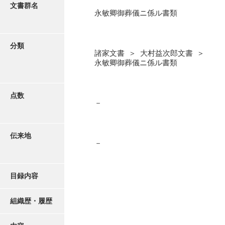
更新履歴
文書群名
永敏卿御葬儀ニ係ル書類
阿川家文書
絵図・地図
阿川毛利家文書
分類
諸家文書 ＞ 大村益次郎文書 ＞
朝倉家文書
写真・絵はがき
永敏卿御葬儀ニ係ル書類
厚母家文書
近代刊行写真帳類
阿野家文書
点数
－
安部家文書
ポスター・リーフレット
雨村家文書
伝来地
－
高画質画像ダウンロード
荒瀬家文書
荒瀬家文書（防府市）
目録内容
有福家文書
組織歴・履歴
有馬家文書