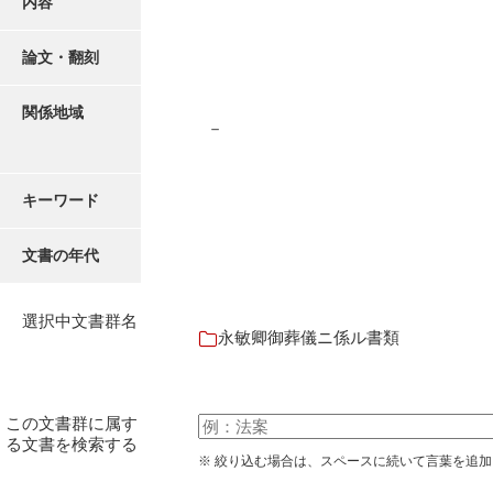
内容
有光家文書
阿武家文書（山口市）
論文・翻刻
阿武家文書（美祢市）
関係地域
－
阿武家文書(美祢市２)
阿武孝太郎文書
キーワード
飯田家文書
文書の年代
飯田家文書（福岡県）
池田家文書
選択中文書群名
永敏卿御葬儀ニ係ル書類
池田邦夫所蔵文書
石井丈若撮影写真
この文書群に属す
石川家文書
る文書を検索する
※ 絞り込む場合は、スペースに続いて言葉を追
石川卓美文庫