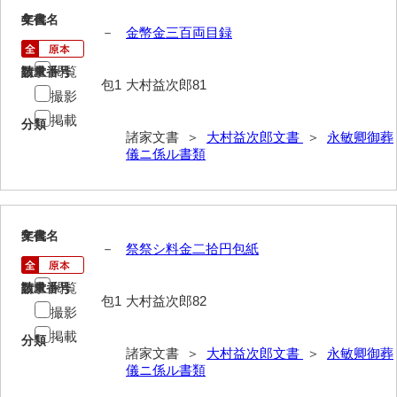
4
文書名
年代
岩崎家文書（秋芳町）
－
金幣金三百両目録
岩崎家文書（鹿野町）
閲覧
請求番号
数量
包1
大村益次郎81
岩見博幸収集史料
撮影
掲載
分類
上田家文書（防府市）
諸家文書 ＞
大村益次郎文書
＞
永敏卿御葬
儀ニ係ル書類
上田家文書（横浜市）
上野竹逸文書
上松氏収集文書
5
文書名
年代
－
祭祭シ料金二拾円包紙
氏本家文書
閲覧
請求番号
数量
宇多田家文書
包1
大村益次郎82
撮影
内田家文書（豊中市）
掲載
分類
諸家文書 ＞
大村益次郎文書
＞
永敏卿御葬
内田家文書（防府市）
儀ニ係ル書類
内田伸採拓史料