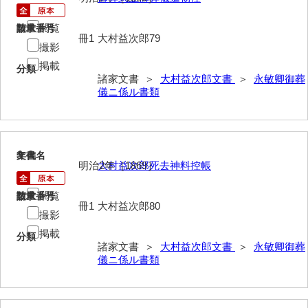
伊藤家文書（宇部市）
閲覧
請求番号
数量
冊1
大村益次郎79
井上一親文書
撮影
掲載
井上家文書（宇部市）
分類
諸家文書 ＞
大村益次郎文書
＞
永敏卿御葬
儀ニ係ル書類
井上家文書（大和町）
井上家文書（防府市）
井上家文書（徳山市）
3
文書名
年代
明治2年［1869］
大村益次郎死去神料控帳
井上勉家文書（大和町）
閲覧
請求番号
数量
井下家文書（埼玉県）
冊1
大村益次郎80
撮影
井原家文書
掲載
分類
諸家文書 ＞
大村益次郎文書
＞
永敏卿御葬
今井家文書
儀ニ係ル書類
今川家文書
入江九一文書