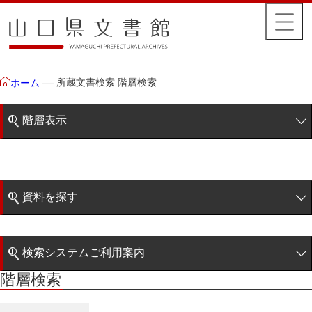
所蔵文書検索 階層検索
ホーム
階層表示
山口県文書館所蔵文書
藩政文書
資料を探す
特定歴史公文書
簡易検索
行政資料
検索システムご利用案内
諸家文書
階層検索
階層検索
検索システムの利用について
青木家文書
詳細検索
赤間家文書