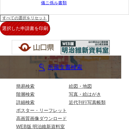
大中家文書
儀ニ係ル書類
大中家文書（神奈川県）
大野毛利家文書
大村益次郎文書
宣旨
宣旨永世下賜
所蔵文書検索
宣旨贈位
永敏卿御履歴ニ係ル書類
簡易検索
絵図・地図
書簡帖
階層検索
写真・絵はがき
大村家什書（桐箱入）
詳細検索
近代刊行写真帳類
ポスター・リーフレット
大村家什書（杉箱入）
高画質画像ダウンロード
木戸公書簡
WEB版 明治維新資料室