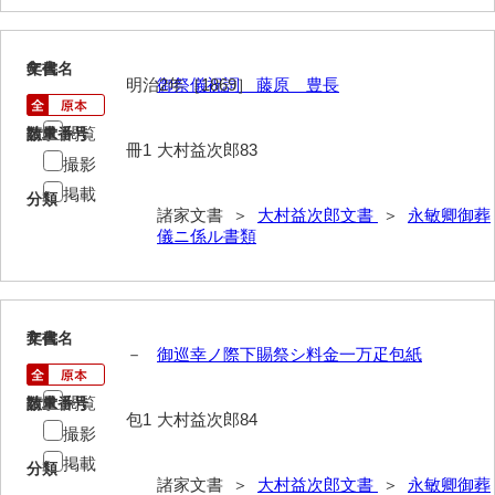
内海家文書
6
文書名
年代
宇野家文書
明治2年［1869］
御祭儀祝詞 藤原 豊長
馬屋原家文書
閲覧
請求番号
数量
冊1
大村益次郎83
撮影
梅村明文書
掲載
分類
浦家文書
諸家文書 ＞
大村益次郎文書
＞
永敏卿御葬
儀ニ係ル書類
江浪家文書
惠本家文書
恵良宏収集文書
7
文書名
年代
－
御巡幸ノ際下賜祭シ料金一万疋包紙
相木家文書
閲覧
請求番号
数量
包1
大村益次郎84
大田家文書
撮影
大谷家文書
掲載
分類
諸家文書 ＞
大村益次郎文書
＞
永敏卿御葬