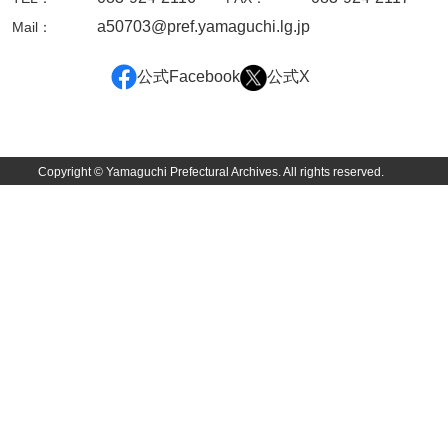
a50703@pref.yamaguchi.lg.jp
Mail：
岩崎家文書（秋芳町）
岩崎家文書（鹿野町）
公式Facebook
公式X
岩見博幸収集史料
上田家文書（防府市）
Copyright © Yamaguchi Prefectural Archives. All rights reserved.
上田家文書（横浜市）
上野竹逸文書
上松氏収集文書
氏本家文書
宇多田家文書
内田家文書（豊中市）
内田家文書（防府市）
内田伸採拓史料