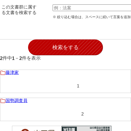
石田家文書（徳山市）
この文書群に属す
る文書を検索する
石田家文書（山口市）
※ 絞り込む場合は、スペースに続いて言葉を追
和泉家文書
市川家文書
市川家文書(千葉県)
件中
－
件を表示
2
1
2
市原家文書
厳島神社祭礼堅田中組水上会講文書
藤津家
厳島神社念仏踊堅田下組流田会講文書
1
出羽家文書
国勢調査員
一宝家文書
2
伊藤家文書（須佐町）
伊藤家文書（山口市）