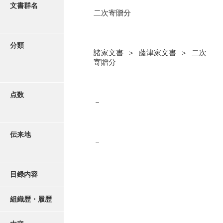
更新履歴
文書群名
二次寄贈分
阿川家文書
絵図・地図
阿川毛利家文書
分類
諸家文書 ＞ 藤津家文書 ＞ 二次
朝倉家文書
写真・絵はがき
寄贈分
厚母家文書
近代刊行写真帳類
阿野家文書
点数
－
安部家文書
ポスター・リーフレット
雨村家文書
伝来地
－
高画質画像ダウンロード
荒瀬家文書
荒瀬家文書（防府市）
目録内容
有福家文書
組織歴・履歴
有馬家文書