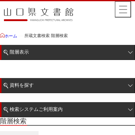
所蔵文書検索 階層検索
ホーム
階層表示
山口県文書館所蔵文書
藩政文書
資料を探す
特定歴史公文書
簡易検索
行政資料
検索システムご利用案内
諸家文書
階層検索
階層検索
検索システムの利用について
青木家文書
詳細検索
赤間家文書