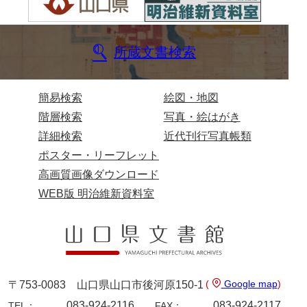
伊藤家文書（宇部市）
井上一親文書
所蔵文書検索
井上家文書（宇部市）
井上家文書（大和町）
簡易検索
絵図・地図
階層検索
写真・絵はがき
井上家文書（防府市）
詳細検索
近代刊行写真帳類
井上家文書（徳山市）
ポスター・リーフレット
井上勉家文書（大和町）
高画質画像ダウンロード
WEB版 明治維新資料室
井下家文書（埼玉県）
井原家文書
今井家文書
今川家文書
(
Google map
)
〒753-0083 山口県山口市後河原150-1
入江九一文書
083-924-2116
083-924-2117
TEL：
FAX：