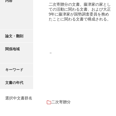
内容
有光家文書
二次寄贈分の文書。藤津家の家とし
ての活動に関わる文書、および大正
阿武家文書（山口市）
9年に藤津家が国勢調査委員を務め
たことに関わる文書で構成される。
阿武家文書（美祢市）
阿武家文書(美祢市２)
論文・翻刻
阿武孝太郎文書
関係地域
飯田家文書
－
飯田家文書（福岡県）
キーワード
池田家文書
池田邦夫所蔵文書
文書の年代
石井丈若撮影写真
選択中文書群名
石川家文書
二次寄贈分
石川卓美文庫