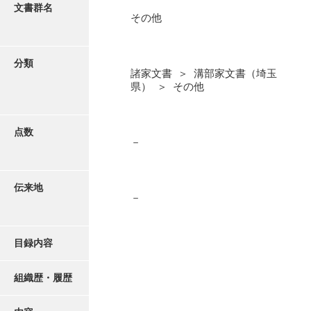
更新履歴
文書群名
その他
阿川家文書
絵図・地図
阿川毛利家文書
分類
諸家文書 ＞ 溝部家文書（埼玉
朝倉家文書
写真・絵はがき
県） ＞ その他
厚母家文書
近代刊行写真帳類
阿野家文書
点数
－
安部家文書
ポスター・リーフレット
雨村家文書
伝来地
－
高画質画像ダウンロード
荒瀬家文書
荒瀬家文書（防府市）
目録内容
有福家文書
組織歴・履歴
有馬家文書