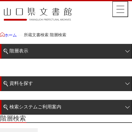
所蔵文書検索 階層検索
ホーム
階層表示
山口県文書館所蔵文書
藩政文書
資料を探す
特定歴史公文書
簡易検索
行政資料
検索システムご利用案内
諸家文書
階層検索
階層検索
検索システムの利用について
青木家文書
詳細検索
赤間家文書