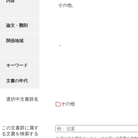
内容
有光家文書
その他。
阿武家文書（山口市）
阿武家文書（美祢市）
論文・翻刻
阿武家文書(美祢市２)
関係地域
－
阿武孝太郎文書
飯田家文書
キーワード
飯田家文書（福岡県）
文書の年代
池田家文書
池田邦夫所蔵文書
選択中文書群名
その他
石井丈若撮影写真
石川家文書
この文書群に属す
石川卓美文庫
る文書を検索する