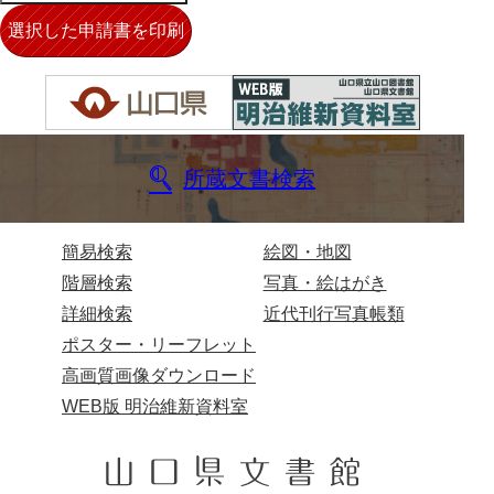
伊藤家文書（宇部市）
井上一親文書
井上家文書（宇部市）
井上家文書（大和町）
所蔵文書検索
井上家文書（防府市）
井上家文書（徳山市）
簡易検索
絵図・地図
井上勉家文書（大和町）
階層検索
写真・絵はがき
詳細検索
近代刊行写真帳類
井下家文書（埼玉県）
ポスター・リーフレット
井原家文書
高画質画像ダウンロード
今井家文書
WEB版 明治維新資料室
今川家文書
入江九一文書