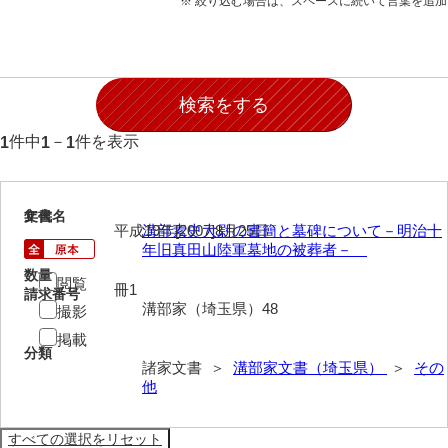
※ 絞り込む場合は、スペースに続いて言葉を追
石田家文書（徳山市）
石田家文書（山口市）
和泉家文書
市川家文書
件中
－
件を表示
1
1
1
市川家文書(千葉県)
市原家文書
1
文書名
年代
平成19年[2007]8月25日
溝部素史大尉の書簡と墓碑について－明治十
厳島神社祭礼堅田中組水上会講文書
年旧真田山陸軍墓地の被葬者－
数量
厳島神社念仏踊堅田下組流田会講文書
閲覧
冊1
請求番号
溝部家（埼玉県）48
撮影
出羽家文書
掲載
分類
一宝家文書
諸家文書 ＞
溝部家文書（埼玉県）
＞
その
他
伊藤家文書（須佐町）
伊藤家文書（山口市）