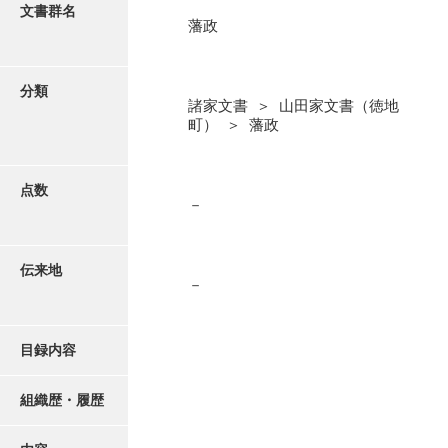
更新履歴
文書群名
藩政
阿川家文書
絵図・地図
阿川毛利家文書
分類
諸家文書 ＞ 山田家文書（徳地
朝倉家文書
写真・絵はがき
町） ＞ 藩政
厚母家文書
近代刊行写真帳類
阿野家文書
点数
－
安部家文書
ポスター・リーフレット
雨村家文書
伝来地
－
高画質画像ダウンロード
荒瀬家文書
荒瀬家文書（防府市）
目録内容
有福家文書
組織歴・履歴
有馬家文書