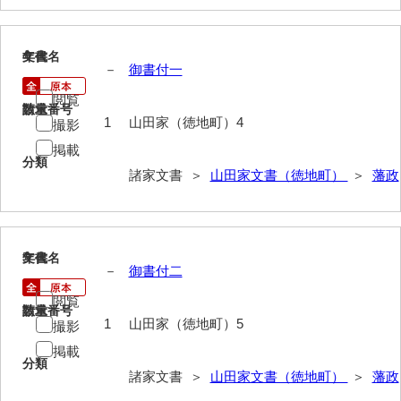
岩崎家文書（秋芳町）
4
文書名
年代
岩崎家文書（鹿野町）
－
御書付一
岩見博幸収集史料
閲覧
請求番号
数量
1
山田家（徳地町）4
撮影
上田家文書（防府市）
掲載
分類
上田家文書（横浜市）
諸家文書 ＞
山田家文書（徳地町）
＞
藩政
上野竹逸文書
上松氏収集文書
5
文書名
年代
氏本家文書
－
御書付二
宇多田家文書
閲覧
請求番号
数量
1
山田家（徳地町）5
撮影
内田家文書（豊中市）
掲載
分類
内田家文書（防府市）
諸家文書 ＞
山田家文書（徳地町）
＞
藩政
内田伸採拓史料