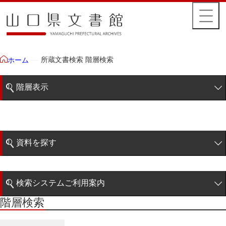
所蔵文書検索 階層検索
ホーム
階層表示
山口県文書館所蔵文書
藩政文書
資料を探す
特定歴史公文書
簡易検索
行政資料
検索システムご利用案内
諸家文書
階層検索
階層検索
検索システムの利用について
青木家文書
詳細検索
赤間家文書