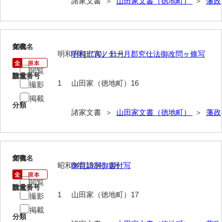
諸家文書 ＞
山田家文書（徳地町）
＞
藩政
兼田家文書
上村家文書
上矢田井手文書
16
文書名
年代
明和7年[1770］11月
明和七寅ノ十一月郡究仕法御改問ヶ條写
嘉村家文書
閲覧
請求番号
数量
亀田家文書
1
山田家（徳地町）16
撮影
賀屋家文書
掲載
分類
諸家文書 ＞
山田家文書（徳地町）
＞
藩政
河北家文書
河崎家文書
河崎家文書（旧神代村）
17
文書名
年代
昭和9年[1934］9月
御普請所御書付写
河田家文書
閲覧
請求番号
数量
河野家文書（美祢市）
1
山田家（徳地町）17
撮影
河野英男収集資料
掲載
分類