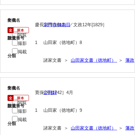
大中家文書
大中家文書（神奈川県）
8
文書名
年代
慶長18年[1613］／文政12年[1829］
宗門寺御条目
大野毛利家文書
閲覧
大村益次郎文書
請求番号
数量
1
山田家（徳地町）8
撮影
大本氏収集文書
掲載
分類
岡家文書（福栄村）
諸家文書 ＞
山田家文書（徳地町）
＞
藩政
岡家文書（周南市）
岡田家文書（徳地町）
9
文書名
年代
寛保2年[1742］4月
公刑録
岡田家文書（萩市）
閲覧
岡田学収集史料
請求番号
数量
1
山田家（徳地町）9
撮影
岡藤家文書
掲載
分類
諸家文書 ＞
山田家文書（徳地町）
＞
藩政
岡本家文書（島根県）