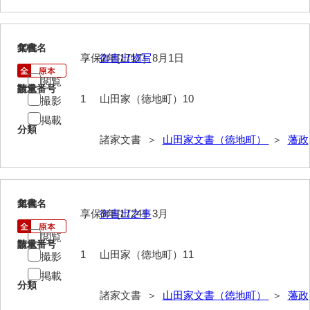
岡本家文書（周防大島町）
小川家文書
10
文書名
年代
享保2年[1717］8月1日
御書出物写
小川五郎収集史料
閲覧
請求番号
数量
尾崎家文書
1
山田家（徳地町）10
撮影
尾崎家文書（防府市）
掲載
分類
諸家文書 ＞
山田家文書（徳地町）
＞
藩政
小沢家文書（阿東町）
小沢太郎文書
小田家文書（山口市吉敷）
11
文書名
年代
享保9年[1724］3月
御書出之事
小田家文書（柳井市金屋）
閲覧
請求番号
数量
小田家文書（柳井市和田）
1
山田家（徳地町）11
撮影
小田家文書（山口市下小鯖）
掲載
分類
諸家文書 ＞
山田家文書（徳地町）
＞
藩政
小野家文書