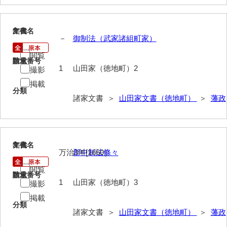
伊藤家文書（宇部市）
井上一親文書
2
文書名
年代
－
御制法（武家諸組町家）
井上家文書（宇部市）
閲覧
請求番号
数量
1
山田家（徳地町）2
井上家文書（大和町）
撮影
掲載
井上家文書（防府市）
分類
諸家文書 ＞
山田家文書（徳地町）
＞
藩政
井上家文書（徳山市）
井上勉家文書（大和町）
3
文書名
年代
井下家文書（埼玉県）
万治3年[1660］
郡中制法條々
井原家文書
閲覧
請求番号
数量
1
山田家（徳地町）3
撮影
今井家文書
掲載
今川家文書
分類
諸家文書 ＞
山田家文書（徳地町）
＞
藩政
入江九一文書