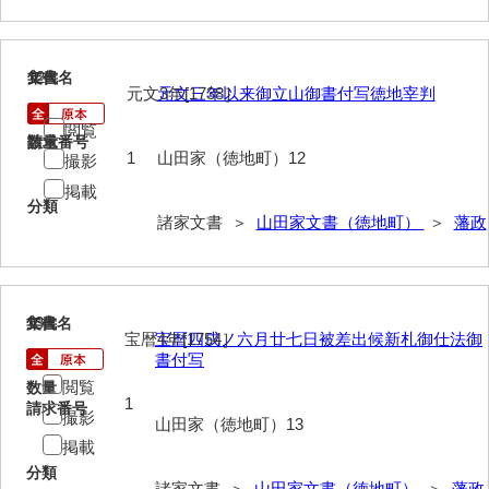
影山家文書
鹿島家文書
12
文書名
年代
元文3年[1738］
元文三年以来御立山御書付写徳地宰判
梶山家文書
閲覧
請求番号
数量
鍛冶利吉文書
1
山田家（徳地町）12
撮影
掲載
片岡トミ子自作農地木札
分類
諸家文書 ＞
山田家文書（徳地町）
＞
藩政
堅田家文書（一般郷土伝来）
堅田家文書（山口市）
堅田家文書（山口市２）
13
文書名
年代
宝暦4年[1754］
宝暦四戌ノ六月廿七日被差出候新札御仕法御
片山家文書（阿東町）
書付写
閲覧
数量
片山家文書（下関市豊浦）
1
請求番号
撮影
山田家（徳地町）13
片山家文書（美和町）
掲載
分類
月輪寺文書
諸家文書 ＞
山田家文書（徳地町）
＞
藩政