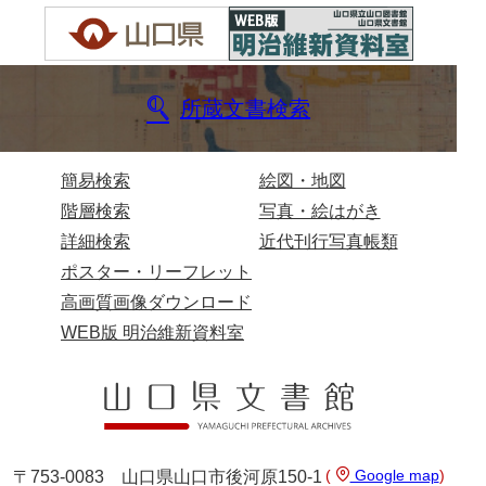
来栖家文書
桑木正道収集史料
所蔵文書検索
桑原舳一収集史料
原始院文書
簡易検索
絵図・地図
劔持家文書
階層検索
写真・絵はがき
小泉家文書
詳細検索
近代刊行写真帳類
ポスター・リーフレット
高家文書
高画質画像ダウンロード
甲谷家文書
WEB版 明治維新資料室
河内山家文書
河野家文書（山口市）
河野家文書（藤沢市）
(
Google map
)
〒753-0083 山口県山口市後河原150-1
香原家文書