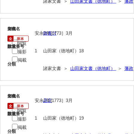
諸家文書 ＞
山田家文書（徳地町）
＞
藩政
神田一・二宮関係文書
神本正律文書
岸浩文庫
18
文書名
年代
安永2年[1773］3月
御書付
岸村家文書
閲覧
請求番号
数量
木津屋家文書
1
山田家（徳地町）18
撮影
掲載
木梨家文書
分類
諸家文書 ＞
山田家文書（徳地町）
＞
藩政
木原家文書
木部家文書
木村家文書
19
文書名
年代
安永2年[1773］3月
品定
木村家文書（山口市）
閲覧
請求番号
数量
木村一人文書
1
山田家（徳地町）19
撮影
掲載
清川家文書
分類