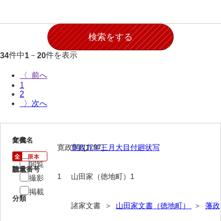
石田家文書（徳山市）
石田家文書（山口市）
和泉家文書
件中
－
件を表示
34
1
20
市川家文書
〈
市川家文書(千葉県)
1
2
市原家文書
〉
厳島神社祭礼堅田中組水上会講文書
厳島神社念仏踊堅田下組流田会講文書
1
文書名
年代
寛政9年[1797］
寛政九年三月大目付廻状写
出羽家文書
閲覧
請求番号
数量
一宝家文書
1
山田家（徳地町）1
撮影
掲載
伊藤家文書（須佐町）
分類
諸家文書 ＞
山田家文書（徳地町）
＞
藩政
伊藤家文書（山口市）