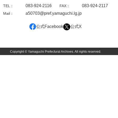
083-924-2116
083-924-2117
TEL：
FAX：
兄部家文書
a50703@pref.yamaguchi.lg.jp
Mail：
興隆寺文書
公式Facebook
公式X
小嶋家文書
御所河内大堤水子中文書
小山家文書
Copyright © Yamaguchi Prefectural Archives. All rights reserved.
近藤清石文庫
雑賀家文書
斉藤家文書（山口市）
斉藤家文書（徳地町）
佐伯隆収集史料
坂田軍一文書