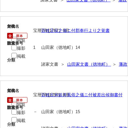
勝間田家文書
桂家文書（防府市）
14
文書名
年代
宝暦7年[1757］9月
百姓足役之儀ニ付郡奉行より之覚書
桂家文書（宇部市1）
閲覧
桂家文書（宇部市2）
請求番号
数量
1
山田家（徳地町）14
撮影
桂家文書（下関市長府）
掲載
分類
桂家文書（大阪市）
諸家文書 ＞
山田家文書（徳地町）
＞
藩政
門井家文書
金津家文書
15
文書名
年代
宝暦7年[1757］8月
百姓出米銀并風俗之儀ニ付被差出候御書付
金谷家文書
閲覧
金子家文書
請求番号
数量
－
山田家（徳地町）15
撮影
兼重家文書
掲載
分類