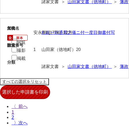
諸家文書 ＞
山田家文書（徳地町）
＞
藩政
清末毛利家文書
口羽家文書
国司家文書
20
文書名
年代
安永3年[1774］12月
札銀一統通用之儀ニ付一度目御書付写
国光家文書
閲覧
請求番号
数量
国守家文書
1
山田家（徳地町）20
撮影
掲載
国行家文書
分類
諸家文書 ＞
山田家文書（徳地町）
＞
藩政
熊谷家文書
熊谷家文書（山口市）
熊野家文書（防府市）
蔵田家文書
〈
1
倉橋家文書
2
〉
栗林家文書