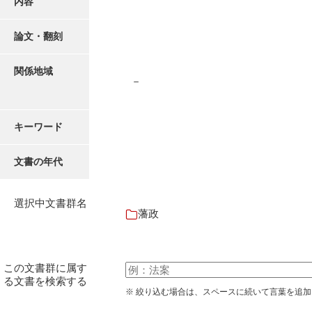
内容
有光家文書
阿武家文書（山口市）
論文・翻刻
阿武家文書（美祢市）
関係地域
－
阿武家文書(美祢市２)
阿武孝太郎文書
キーワード
飯田家文書
文書の年代
飯田家文書（福岡県）
池田家文書
選択中文書群名
藩政
池田邦夫所蔵文書
石井丈若撮影写真
この文書群に属す
石川家文書
る文書を検索する
※ 絞り込む場合は、スペースに続いて言葉を追
石川卓美文庫