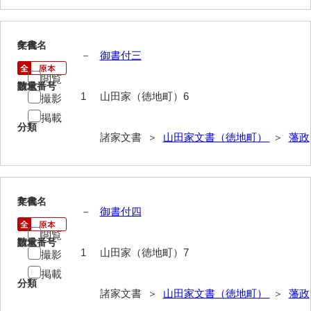
内海家文書
6
文書名
年代
宇野家文書
－
御書付三
閲覧
馬屋原家文書
請求番号
数量
1
山田家（徳地町）6
撮影
梅村明文書
掲載
分類
浦家文書
諸家文書 ＞
山田家文書（徳地町）
＞
藩政
江浪家文書
惠本家文書
7
文書名
年代
恵良宏収集文書
－
御書付四
閲覧
相木家文書
請求番号
数量
1
山田家（徳地町）7
撮影
大田家文書
掲載
分類
大谷家文書
諸家文書 ＞
山田家文書（徳地町）
＞
藩政