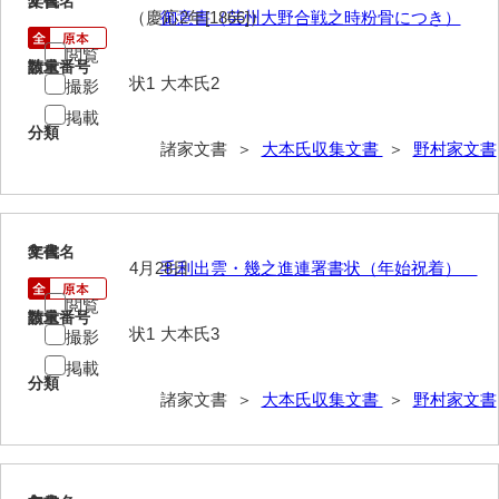
2
文書名
年代
（慶応2年[1866]）
御意書（芸州大野合戦之時粉骨につき）
岩崎家文書（秋芳町）
閲覧
請求番号
数量
岩崎家文書（鹿野町）
状1
大本氏2
撮影
掲載
岩見博幸収集史料
分類
諸家文書 ＞
大本氏収集文書
＞
野村家文書
上田家文書（防府市）
上田家文書（横浜市）
上野竹逸文書
3
文書名
年代
4月28日
毛利出雲・幾之進連署書状（年始祝着）
上松氏収集文書
閲覧
請求番号
数量
氏本家文書
状1
大本氏3
撮影
掲載
宇多田家文書
分類
諸家文書 ＞
大本氏収集文書
＞
野村家文書
内田家文書（豊中市）
内田家文書（防府市）
内田伸採拓史料