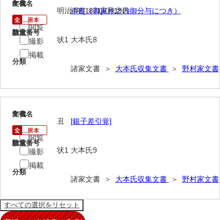
8
文書名
年代
岡田学収集史料
明治4年[1871]8月19日
請書（御家禄之内御分与につき）
岡藤家文書
閲覧
請求番号
数量
状1
大本氏8
撮影
岡本家文書（島根県）
掲載
分類
岡本家文書（周防大島町）
諸家文書 ＞
大本氏収集文書
＞
野村家文書
小川家文書
小川五郎収集史料
9
文書名
年代
尾崎家文書
丑
[銀子差引覚]
閲覧
尾崎家文書（防府市）
請求番号
数量
状1
大本氏9
撮影
小沢家文書（阿東町）
掲載
分類
小沢太郎文書
諸家文書 ＞
大本氏収集文書
＞
野村家文書
小田家文書（山口市吉敷）
小田家文書（柳井市金屋）