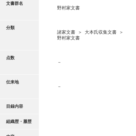
更新履歴
文書群名
野村家文書
阿川家文書
絵図・地図
阿川毛利家文書
分類
諸家文書 ＞ 大本氏収集文書 ＞
朝倉家文書
写真・絵はがき
野村家文書
厚母家文書
近代刊行写真帳類
阿野家文書
点数
－
安部家文書
ポスター・リーフレット
雨村家文書
伝来地
－
高画質画像ダウンロード
荒瀬家文書
荒瀬家文書（防府市）
目録内容
有福家文書
組織歴・履歴
有馬家文書