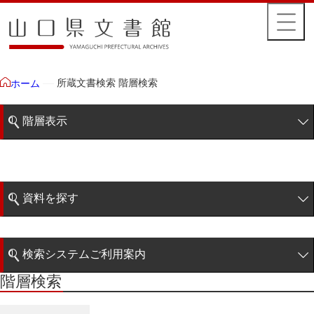
所蔵文書検索 階層検索
ホーム
階層表示
山口県文書館所蔵文書
藩政文書
資料を探す
特定歴史公文書
簡易検索
行政資料
検索システムご利用案内
諸家文書
階層検索
階層検索
検索システムの利用について
青木家文書
詳細検索
赤間家文書