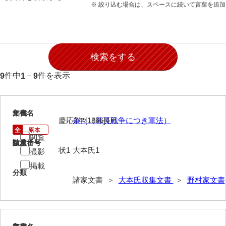
※ 絞り込む場合は、スペースに続いて言葉を追
伊藤家文書（宇部市）
井上一親文書
井上家文書（宇部市）
井上家文書（大和町）
件中
－
件を表示
9
1
9
井上家文書（防府市）
井上家文書（徳山市）
1
文書名
年代
慶応2年[1866]4月
条々（幕長戦争につき軍法）
井上勉家文書（大和町）
閲覧
請求番号
数量
井下家文書（埼玉県）
状1
大本氏1
撮影
井原家文書
掲載
分類
諸家文書 ＞
大本氏収集文書
＞
野村家文書
今井家文書
今川家文書
入江九一文書