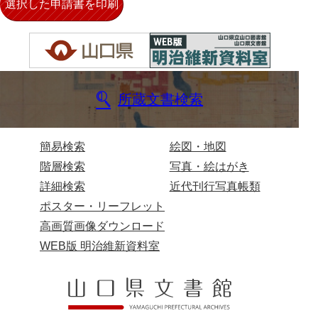
小田家文書（柳井市和田）
小田家文書（山口市下小鯖）
小野家文書
所蔵文書検索
影山家文書
鹿島家文書
簡易検索
絵図・地図
梶山家文書
階層検索
写真・絵はがき
鍛冶利吉文書
詳細検索
近代刊行写真帳類
片岡トミ子自作農地木札
ポスター・リーフレット
高画質画像ダウンロード
堅田家文書（一般郷土伝来）
WEB版 明治維新資料室
堅田家文書（山口市）
堅田家文書（山口市２）
片山家文書（阿東町）