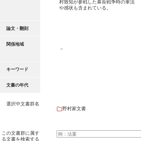
村致知が参戦した幕長戦争時の軍法
石田家文書（徳山市）
や感状も含まれている。
石田家文書（山口市）
和泉家文書
論文・翻刻
市川家文書
関係地域
－
市川家文書(千葉県)
市原家文書
キーワード
厳島神社祭礼堅田中組水上会講文書
文書の年代
厳島神社念仏踊堅田下組流田会講文書
出羽家文書
選択中文書群名
野村家文書
一宝家文書
伊藤家文書（須佐町）
この文書群に属す
伊藤家文書（山口市）
る文書を検索する