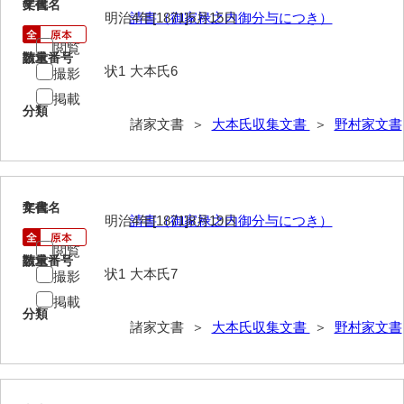
6
文書名
年代
大中家文書
明治4年[1871]5月15日
請書（御家禄之内御分与につき）
大中家文書（神奈川県）
閲覧
請求番号
数量
状1
大本氏6
撮影
大野毛利家文書
掲載
大村益次郎文書
分類
諸家文書 ＞
大本氏収集文書
＞
野村家文書
大本氏収集文書
野村家文書
7
文書名
年代
追加分
明治4年[1871]8月19日
請書（御家禄之内御分与につき）
追加分２
閲覧
請求番号
数量
状1
大本氏7
撮影
岡家文書（福栄村）
掲載
分類
岡家文書（周南市）
諸家文書 ＞
大本氏収集文書
＞
野村家文書
岡田家文書（徳地町）
岡田家文書（萩市）