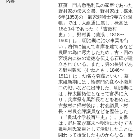
内容
有光家文書
萩藩一門吉敷毛利氏の家臣であった
野村家の伝来文書。野村家は，嘉永
阿武家文書（山口市）
6年(1853)の「御家頼諸士?寺方分限
帳」では，大組通に属し，禄高は
阿武家文書（美祢市）
18石1斗であった（『吉敷村
史』）。野村勇（蘭渓，1818〜
阿武家文書(美祢市２)
1900）は，明治期に治水事業を行
い，凶作に備えて倉庫を建てるなど
阿武孝太郎文書
農民の為に尽力したため，古・四の
宮境内に彼の遺徳を伝える石碑が建
飯田家文書
立されている。また，勇の長男であ
る野村致知（むねとも，1846〜
飯田家文書（福岡県）
1911）は，幼名を弥蔵といい，幕
末維新期には，蛤御門の変や小瀬川
池田家文書
口の戦いなどに出陣した。明治期に
は，樺太開拓使となって官界に入
池田邦夫所蔵文書
り，兵庫県有馬郡長などを務めた。
吉敷村に帰村後は，村会議員・村
石井丈若撮影写真
長・村農会評議員などを歴任した
（『良城小学校百年史』）。文書
石川家文書
は，野村家が幕末〜明治にかけて吉
敷毛利氏家臣として活動したことに
石川卓美文庫
関わって授受したものからなる。野