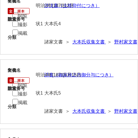
4
文書名
年代
明治3年[1870]12月
沙汰書（士格仰付につき）
内海家文書
閲覧
請求番号
数量
宇野家文書
状1
大本氏4
撮影
掲載
馬屋原家文書
分類
諸家文書 ＞
大本氏収集文書
＞
野村家文書
梅村明文書
浦家文書
5
江浪家文書
文書名
年代
明治4年[1871]5月15日
請書（御家禄之内御分与につき）
惠本家文書
閲覧
請求番号
数量
状1
大本氏5
撮影
恵良宏収集文書
掲載
相木家文書
分類
諸家文書 ＞
大本氏収集文書
＞
野村家文書
大田家文書
大谷家文書