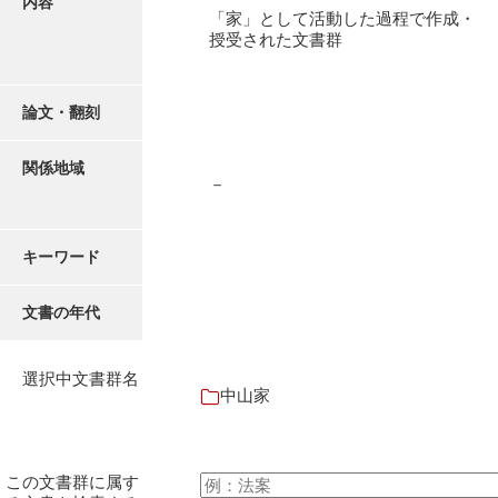
内容
有光家文書
「家」として活動した過程で作成・
授受された文書群
阿武家文書（山口市）
阿武家文書（美祢市）
論文・翻刻
阿武家文書(美祢市２)
関係地域
阿武孝太郎文書
－
飯田家文書
キーワード
飯田家文書（福岡県）
池田家文書
文書の年代
池田邦夫所蔵文書
選択中文書群名
石井丈若撮影写真
中山家
石川家文書
石川卓美文庫
この文書群に属す