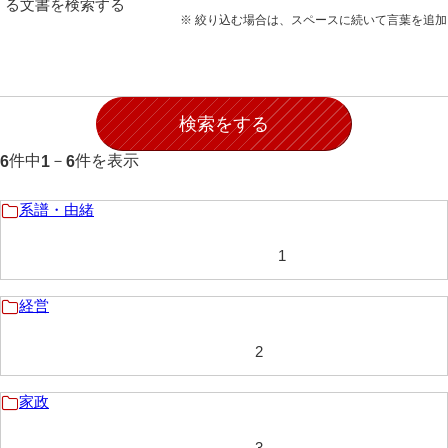
る文書を検索する
石田家文書（徳山市）
※ 絞り込む場合は、スペースに続いて言葉を追
石田家文書（山口市）
和泉家文書
市川家文書
件中
－
件を表示
6
1
6
市川家文書(千葉県)
市原家文書
系譜・由緒
厳島神社祭礼堅田中組水上会講文書
1
厳島神社念仏踊堅田下組流田会講文書
経営
出羽家文書
2
一宝家文書
伊藤家文書（須佐町）
家政
伊藤家文書（山口市）
3