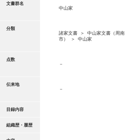
更新履歴
文書群名
中山家
阿川家文書
絵図・地図
阿川毛利家文書
分類
諸家文書 ＞ 中山家文書（周南
朝倉家文書
写真・絵はがき
市） ＞ 中山家
厚母家文書
近代刊行写真帳類
阿野家文書
点数
－
安部家文書
ポスター・リーフレット
雨村家文書
伝来地
－
高画質画像ダウンロード
荒瀬家文書
荒瀬家文書（防府市）
目録内容
有福家文書
組織歴・履歴
有馬家文書