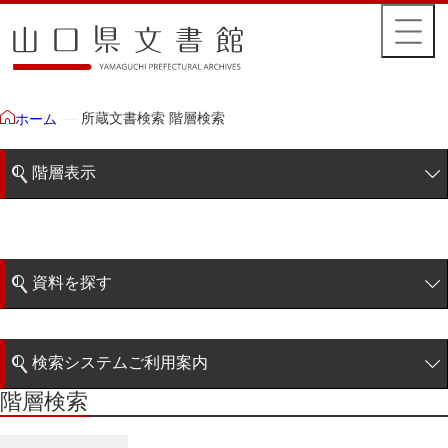
所蔵文書検索 階層検索
ホーム
階層表示
山口県文書館所蔵文書
藩政文書
資料を探す
特定歴史公文書
簡易検索
行政資料
検索システムご利用案内
諸家文書
階層検索
階層検索
検索システムの利用について
青木家文書
詳細検索
赤間家文書