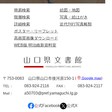
岩崎家文書（秋芳町）
簡易検索
絵図・地図
岩崎家文書（鹿野町）
階層検索
写真・絵はがき
詳細検索
近代刊行写真帳類
岩見博幸収集史料
ポスター・リーフレット
上田家文書（防府市）
高画質画像ダウンロード
WEB版 明治維新資料室
上田家文書（横浜市）
上野竹逸文書
上松氏収集文書
氏本家文書
(
Google map
)
〒753-0083 山口県山口市後河原150-1
宇多田家文書
083-924-2116
083-924-2117
TEL：
FAX：
内田家文書（豊中市）
a50703@pref.yamaguchi.lg.jp
Mail：
内田家文書（防府市）
公式Facebook
公式X
内田伸採拓史料