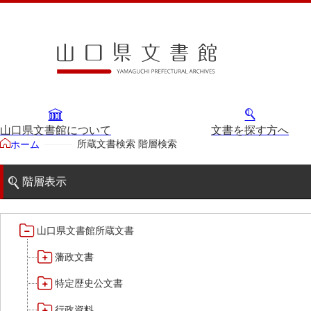
山口県文書館について
文書を探す方へ
所蔵文書検索 階層検索
ホーム
階層表示
山口県文書館所蔵文書
藩政文書
特定歴史公文書
行政資料