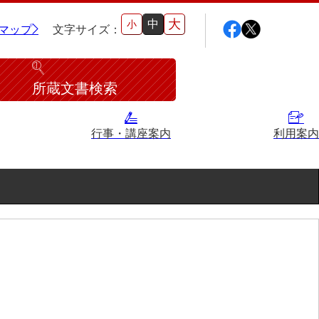
大
中
小
マップ
文字サイズ：
所蔵文書検索
行事・講座案内
利用案内