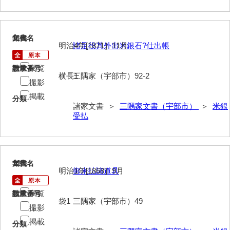
影山家文書
鹿島家文書
11
文書名
年代
明治4年[1871］11月
諸足役其外出米銀石?仕出帳
梶山家文書
閲覧
請求番号
数量
鍛冶利吉文書
横長1
三隅家（宇部市）92-2
撮影
片岡トミ子自作農地木札
掲載
分類
諸家文書 ＞
三隅家文書（宇部市）
＞
米銀
堅田家文書（一般郷土伝来）
受払
堅田家文書（山口市）
堅田家文書（山口市２）
12
文書名
年代
片山家文書（阿東町）
明治1年[1868］9月
御米払諸道具
片山家文書（下関市豊浦）
閲覧
請求番号
数量
袋1
三隅家（宇部市）49
撮影
片山家文書（美和町）
掲載
分類
月輪寺文書