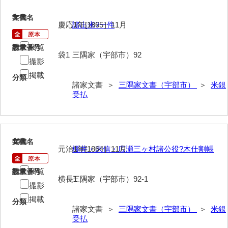
岡本家文書（周防大島町）
9
文書名
年代
慶応1年[1865］11月
諸出米?一件
小川家文書
閲覧
小川五郎収集史料
請求番号
数量
袋1
三隅家（宇部市）92
撮影
尾崎家文書
掲載
分類
諸家文書 ＞
三隅家文書（宇部市）
＞
米銀
尾崎家文書（防府市）
受払
小沢家文書（阿東町）
小沢太郎文書
10
文書名
年代
小田家文書（山口市吉敷）
元治1年[1864］11月
棚井・末信・広瀬三ヶ村諸公役?木仕割帳
小田家文書（柳井市金屋）
閲覧
請求番号
数量
横長1
三隅家（宇部市）92-1
小田家文書（柳井市和田）
撮影
掲載
小田家文書（山口市下小鯖）
分類
諸家文書 ＞
三隅家文書（宇部市）
＞
米銀
受払
小野家文書