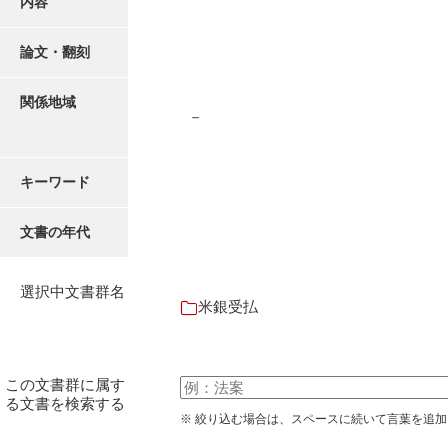
内容
有光家文書
阿武家文書（山口市）
論文・翻刻
阿武家文書（美祢市）
関係地域
－
阿武家文書(美祢市２)
阿武孝太郎文書
キーワード
飯田家文書
文書の年代
飯田家文書（福岡県）
池田家文書
選択中文書群名
米銀受払
池田邦夫所蔵文書
石井丈若撮影写真
この文書群に属す
石川家文書
る文書を検索する
※ 絞り込む場合は、スペースに続いて言葉を追
石川卓美文庫