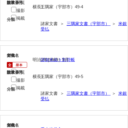
閲覧
請求番号
数量
神田一・二宮関係文書
横長1
三隅家（宇部市）49-4
撮影
神本正律文書
掲載
分類
諸家文書 ＞
三隅家文書（宇部市）
＞
米銀
岸浩文庫
受払
岸村家文書
木津屋家文書
17
文書名
年代
木梨家文書
明治2年[1869］9月
諸御米組々割符帳
木原家文書
閲覧
請求番号
数量
横長1
三隅家（宇部市）49-5
木部家文書
撮影
掲載
分類
木村家文書
諸家文書 ＞
三隅家文書（宇部市）
＞
米銀
受払
木村家文書（山口市）
木村一人文書
清川家文書
18
文書名
年代