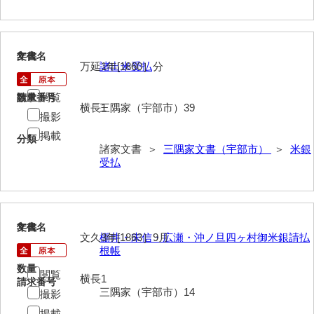
伊藤家文書（宇部市）
井上一親文書
2
文書名
年代
万延1年[1860］分
諸出米受払
井上家文書（宇部市）
井上家文書（大和町）
閲覧
請求番号
数量
横長1
三隅家（宇部市）39
撮影
井上家文書（防府市）
掲載
分類
井上家文書（徳山市）
諸家文書 ＞
三隅家文書（宇部市）
＞
米銀
受払
井上勉家文書（大和町）
井下家文書（埼玉県）
3
文書名
年代
井原家文書
文久3年[1863］9月
棚井・末信・広瀬・沖ノ旦四ヶ村御米銀請払
根帳
今井家文書
数量
閲覧
横長1
今川家文書
請求番号
三隅家（宇部市）14
撮影
入江九一文書
掲載