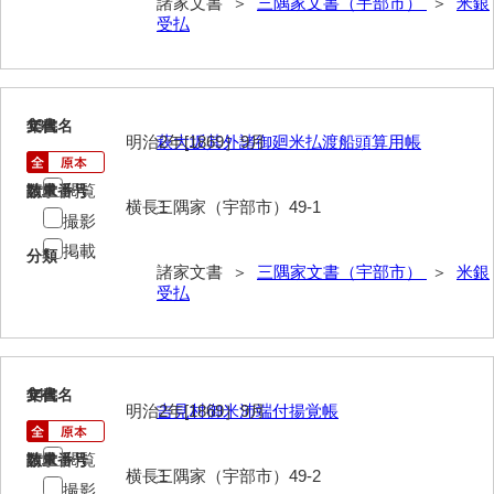
諸家文書 ＞
三隅家文書（宇部市）
＞
米銀
受払
勝間田家文書
桂家文書（防府市）
桂家文書（宇部市1）
13
文書名
年代
明治2年[1869］9月
萩大坂其外諸御廻米払渡船頭算用帳
桂家文書（宇部市2）
閲覧
請求番号
数量
桂家文書（下関市長府）
横長1
三隅家（宇部市）49-1
撮影
桂家文書（大阪市）
掲載
分類
諸家文書 ＞
三隅家文書（宇部市）
＞
米銀
門井家文書
受払
金津家文書
金谷家文書
14
文書名
年代
明治2年[1869］9月
吉見村御米沛端付揚覚帳
金子家文書
兼重家文書
閲覧
請求番号
数量
横長1
三隅家（宇部市）49-2
撮影