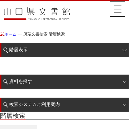
所蔵文書検索 階層検索
ホーム
階層表示
山口県文書館所蔵文書
藩政文書
資料を探す
特定歴史公文書
簡易検索
行政資料
検索システムご利用案内
諸家文書
階層検索
階層検索
検索システムの利用について
青木家文書
詳細検索
赤間家文書