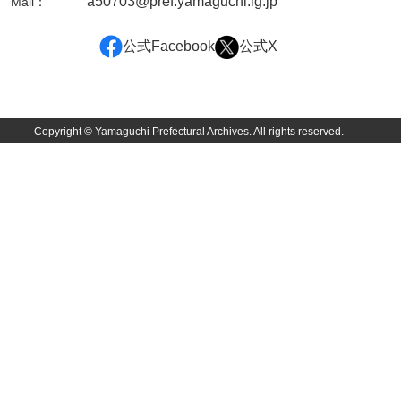
a50703@pref.yamaguchi.lg.jp
Mail：
坂本自治会文書
佐川家文書（平生町佐合島）
公式Facebook
公式X
佐川家文書（大島町）
桜井家文書
Copyright © Yamaguchi Prefectural Archives. All rights reserved.
桜井家文書（宇部市）
櫻井家文書（山口市）
佐倉谷家文書
佐々木家文書（美祢市）
佐々木家文書（山口市）
佐々木家文書
佐々木均文書
佐世家文書