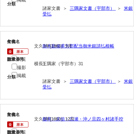
分類
諸家文書 ＞
三隅家文書（宇部市）
＞
米銀
岩崎家文書（秋芳町）
受払
岩崎家文書（鹿野町）
岩見博幸収集史料
4
文書名
年代
上田家文書（防府市）
文久3年[1863］9月
御本勘修甫方郡配当御米銀請払根帳
上田家文書（横浜市）
閲覧
請求番号
数量
横長1
三隅家（宇部市）31
上野竹逸文書
撮影
掲載
分類
上松氏収集文書
諸家文書 ＞
三隅家文書（宇部市）
＞
米銀
受払
氏本家文書
宇多田家文書
内田家文書（豊中市）
5
文書名
年代
文久3年[1863］12月
棚井・末信・広瀬・沖ノ旦四ヶ村諸手控
内田家文書（防府市）
閲覧
請求番号
数量
内田伸採拓史料