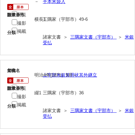
－
手本米袋入
清末毛利家文書
閲覧
請求番号
数量
口羽家文書
横長1
三隅家（宇部市）49-6
撮影
国司家文書
掲載
分類
諸家文書 ＞
三隅家文書（宇部市）
＞
米銀
国光家文書
受払
国守家文書
国行家文書
19
文書名
年代
熊谷家文書
明治4年[1871］9月～
上宇部米銀算用状其外継立
熊谷家文書（山口市）
閲覧
請求番号
数量
綴1
三隅家（宇部市）36
撮影
熊野家文書（防府市）
掲載
分類
蔵田家文書
諸家文書 ＞
三隅家文書（宇部市）
＞
米銀
受払
倉橋家文書
栗林家文書