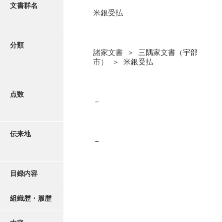
更新履歴
文書群名
米銀受払
阿川家文書
絵図・地図
阿川毛利家文書
分類
諸家文書 ＞ 三隅家文書（宇部
朝倉家文書
写真・絵はがき
市） ＞ 米銀受払
厚母家文書
近代刊行写真帳類
阿野家文書
点数
－
安部家文書
ポスター・リーフレット
雨村家文書
伝来地
－
高画質画像ダウンロード
荒瀬家文書
荒瀬家文書（防府市）
目録内容
有福家文書
組織歴・履歴
有馬家文書