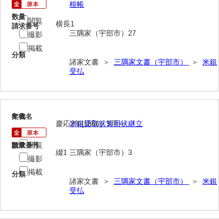
大中家文書
根帳
数量
閲覧
大中家文書（神奈川県）
横長1
請求番号
三隅家（宇部市）27
撮影
大野毛利家文書
掲載
分類
大村益次郎文書
諸家文書 ＞
三隅家文書（宇部市）
＞
米銀
受払
大本氏収集文書
岡家文書（福栄村）
岡家文書（周南市）
8
文書名
年代
慶応2年[1866］9月～
米銀受取状算用状継立
岡田家文書（徳地町）
閲覧
請求番号
数量
綴1
三隅家（宇部市）3
岡田家文書（萩市）
撮影
岡田学収集史料
掲載
分類
諸家文書 ＞
三隅家文書（宇部市）
＞
米銀
岡藤家文書
受払
岡本家文書（島根県）