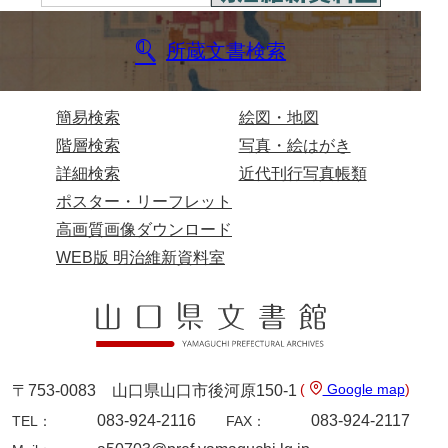
兄部家文書
所蔵文書検索
興隆寺文書
小嶋家文書
簡易検索
絵図・地図
階層検索
写真・絵はがき
御所河内大堤水子中文書
詳細検索
近代刊行写真帳類
小山家文書
ポスター・リーフレット
近藤清石文庫
高画質画像ダウンロード
WEB版 明治維新資料室
雑賀家文書
斉藤家文書（山口市）
斉藤家文書（徳地町）
佐伯隆収集史料
(
Google map
)
〒753-0083 山口県山口市後河原150-1
坂田軍一文書
083-924-2116
083-924-2117
TEL：
FAX：