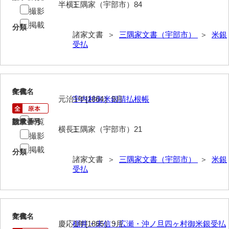
半横1
三隅家（宇部市）84
撮影
内海家文書
掲載
分類
諸家文書 ＞
三隅家文書（宇部市）
＞
米銀
宇野家文書
受払
馬屋原家文書
梅村明文書
6
文書名
年代
浦家文書
元治1年[1864］9月
宇内村御米銀請払根帳
江浪家文書
閲覧
請求番号
数量
横長1
三隅家（宇部市）21
撮影
惠本家文書
掲載
分類
恵良宏収集文書
諸家文書 ＞
三隅家文書（宇部市）
＞
米銀
受払
相木家文書
大田家文書
大谷家文書
7
文書名
年代
慶応1年[1865］9月
棚井・末信・広瀬・沖ノ旦四ヶ村御米銀受払