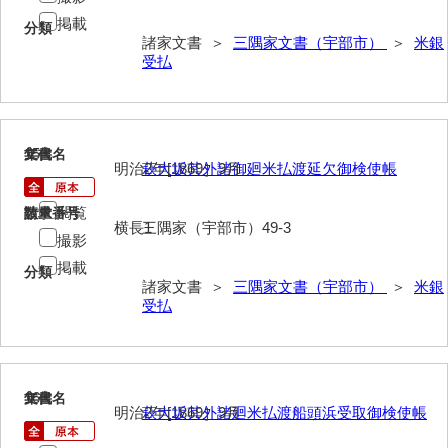
兼田家文書
掲載
分類
上村家文書
諸家文書 ＞
三隅家文書（宇部市）
＞
米銀
受払
上矢田井手文書
嘉村家文書
15
亀田家文書
文書名
年代
明治2年[1869］9月
萩大坂其外諸御廻米払渡延欠御検使帳
賀屋家文書
閲覧
請求番号
数量
横長1
三隅家（宇部市）49-3
河北家文書
撮影
掲載
河崎家文書
分類
諸家文書 ＞
三隅家文書（宇部市）
＞
米銀
受払
河崎家文書（旧神代村）
河田家文書
河野家文書（美祢市）
16
文書名
年代
明治2年[1869］9月
萩大坂其外諸廻米払渡船頭浜受取御検使帳
河野英男収集資料