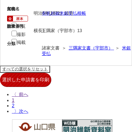
来栖家文書
20
文書名
年代
明治5年[1872］10月
有帆村御米銀受払根帳
桑木正道収集史料
閲覧
請求番号
数量
桑原舳一収集史料
横長1
三隅家（宇部市）13
撮影
原始院文書
掲載
分類
諸家文書 ＞
三隅家文書（宇部市）
＞
米銀
劔持家文書
受払
小泉家文書
高家文書
甲谷家文書
〈
河内山家文書
1
2
河野家文書（山口市）
〉
河野家文書（藤沢市）
香原家文書