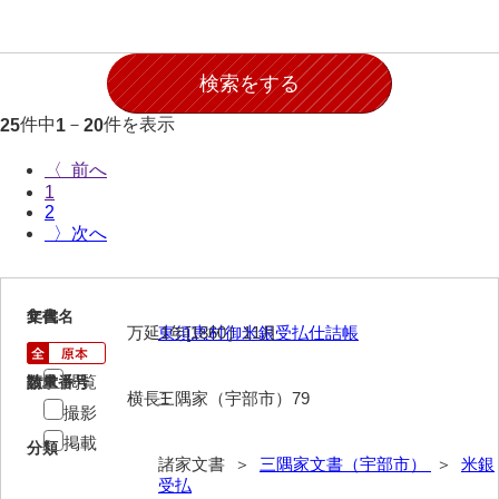
石田家文書（徳山市）
石田家文書（山口市）
和泉家文書
件中
－
件を表示
25
1
20
市川家文書
〈
市川家文書(千葉県)
1
2
市原家文書
〉
厳島神社祭礼堅田中組水上会講文書
厳島神社念仏踊堅田下組流田会講文書
1
文書名
年代
万延1年[1860］11月
東須恵村御米銀受払仕詰帳
出羽家文書
閲覧
請求番号
数量
一宝家文書
横長1
三隅家（宇部市）79
撮影
伊藤家文書（須佐町）
掲載
分類
諸家文書 ＞
三隅家文書（宇部市）
＞
米銀
伊藤家文書（山口市）
受払