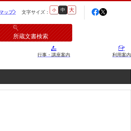
大
中
小
マップ
文字サイズ：
所蔵文書検索
行事・講座案内
利用案内