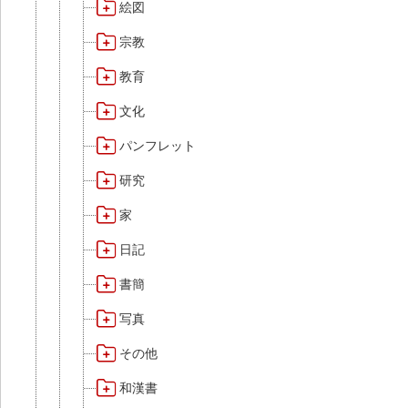
絵図
宗教
教育
文化
パンフレット
研究
家
日記
書簡
写真
その他
和漢書