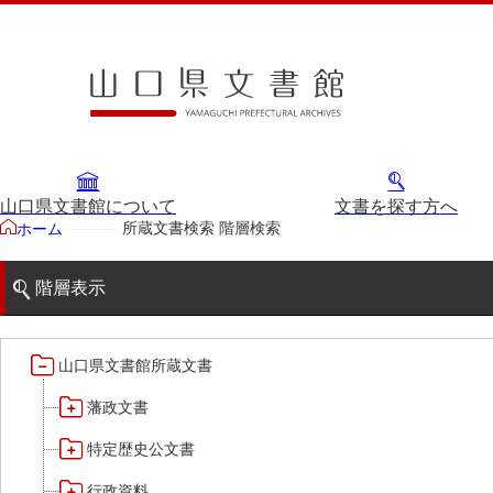
山口県文書館について
文書を探す方へ
所蔵文書検索 階層検索
ホーム
階層表示
山口県文書館所蔵文書
藩政文書
特定歴史公文書
行政資料