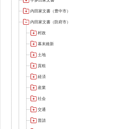
宇多田家文書
内田家文書（豊中市）
内田家文書（防府市）
村政
幕末維新
土地
貢租
経済
産業
社会
交通
普請